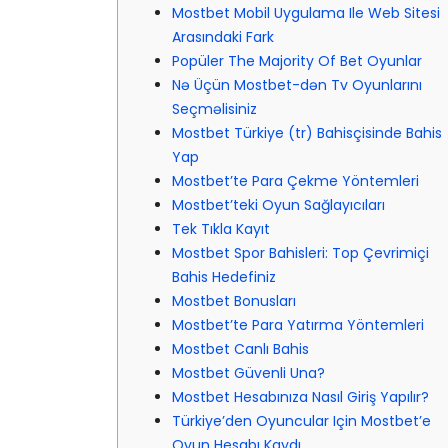
Mostbet Mobil Uygulama Ile Web Sitesi
Arasındaki Fark
Popüler The Majority Of Bet Oyunlar
Nə Üçün Mostbet-dən Tv Oyunlarını
Seçməlisiniz
Mostbet Türkiye (tr) Bahisçisinde Bahis
Yap
Mostbet’te Para Çekme Yöntemleri
Mostbet’teki Oyun Sağlayıcıları
Tek Tıkla Kayıt
Mostbet Spor Bahisleri: Top Çevrimiçi
Bahis Hedefiniz
Mostbet Bonusları
Mostbet’te Para Yatırma Yöntemleri
Mostbet Canlı Bahis
Mostbet Güvenli Una?
Mostbet Hesabınıza Nasıl Giriş Yapılır?
Türkiye’den Oyuncular Için Mostbet’e
Oyun Hesabı Kaydı