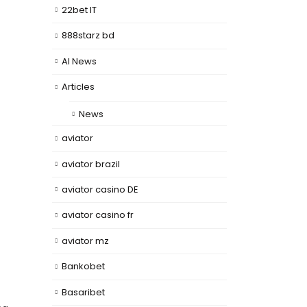
22bet IT
888starz bd
AI News
Articles
News
aviator
aviator brazil
aviator casino DE
aviator casino fr
aviator mz
Bankobet
Basaribet