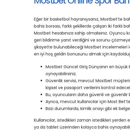
Mostbet Online Spor Bahi
Eğer bir basketbol hayranıysanız, Mostbet’te ba
bahis borsası, farklı şekillerde çalışan iki fark
Mostbet hesabınıza sahip olmalısınız. Oyuncu k
geri bildirime yanıt verdiğini ve sorunu çözmeye
şikayette bulunabileceği Mostbet incelemeleri i
en iyi hoş geldin bonusunu almak için kaydol
Mostbet Güncel Giriş Dünyanın en büyük bahi
oynayabilirsiniz.
Güvenlik servisi, mevcut Mostbet müşteri
kişisel ve pasaport verilerini kontrol edecek
Bu, oyuncuların daha güvenli ve güvenilir
Ayrıca, mevcut kullanıcılar için Most Bet’
Bazı durumlarda, kimlik onayı gibi ek belgel
Kullanıcılar, istedikleri zaman istedikleri yerden 
ya da tablet üzerinden kolayca bahis oynayabilir