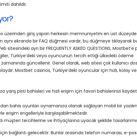
iti dahildir.
yor?
dres üzerinden giriş yapan herkesin memnuniyetini en üst düzeyde
n aynı ekranda bir FAQ düğmesi vardır, bu düğmeye tıklayarak b
 Web sitesindeki ayrı bir FREQUENTLY ASKED QUESTIONS, Mostbet’e 
ilgiler, Türkiye’deki veya oyuncunun tercih ettiği ülkedeki ödeme
amanında güncellenir. Genel olarak, web sitesi çok kullanıcı do
olaydır. Mostbet casinos, Türkiye’deki oyuncular için hızlı, kolay ve
 yarış pisti bahisleri ve hızlı erişim için favori bahislerinizi kayd
n bahis oyunları oynamanıza olanak sağlayan mobil bir yazılım
e erişim engelleriyle karşılaşabilmektedir.
klı müşteri tercihlerine ve ihtiyaçlarına uyacak şekilde tasarlanmış
k için bağlantı gelecektir. Bunlar arasında telefon numarası, e-po