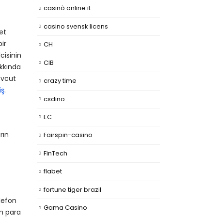
casinò online it
casino svensk licens
et
ir
CH
cisinin
CIB
akkında
evcut
crazy time
iş
.
csdino
EC
rın
Fairspin-casino
FinTech
flabet
fortune tiger brazil
elefon
Gama Casino
um para