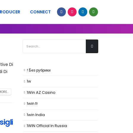
RODUCER
CONNECT
CATEGORIES
tive Di
! Без рубрики
i Di
1w
1Win AZ Casino
ORE...
1win fr
1win India
igli
1WIN Official In Russia