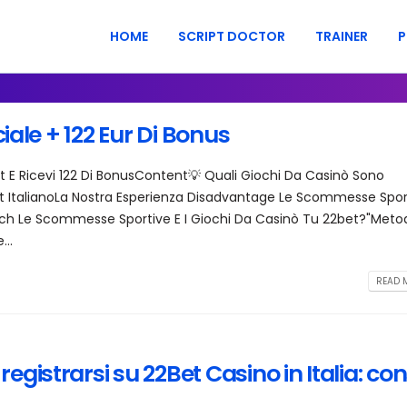
HOME
SCRIPT DOCTOR
TRAINER
P
ciale + 122 Eur Di Bonus
t E Ricevi 122 Di BonusContent💡 Quali Giochi Da Casinò Sono
bet ItalianoLa Nostra Esperienza Disadvantage Le Scommesse Spor
ach Le Scommesse Sportive E I Giochi Da Casinò Tu 22bet?"Metod
...
READ M
gistrarsi su 22Bet Casino in Italia: cons