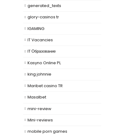
generated_texts
glory-casinos tr
IGAMING
IT Vacancies
IT Образование
Kasyno Online PL
king johnnie
Maribet casino TR
Masalbet
mini-review
Mini-reviews
mobile porn games