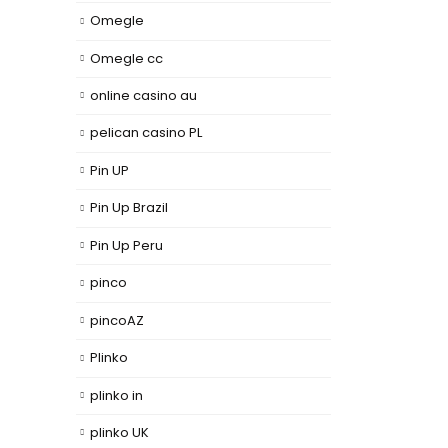
Omegle
Omegle cc
online casino au
pelican casino PL
Pin UP
Pin Up Brazil
Pin Up Peru
pinco
pincoAZ
Plinko
plinko in
plinko UK