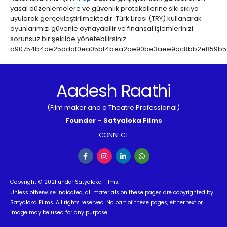
yasal düzenlemelere ve güvenlik protokollerine sıkı sıkıya
uyularak gerçekleştirilmektedir. Türk Lirası (TRY) kullanarak
oyunlarımızı güvenle oynayabilir ve finansal işlemlerinizi
sorunsuz bir şekilde yönetebilirsiniz.
a90754b4de25ddaf0ea05bf4bea2ae90be3aee9dc8bb2e859b50ac
Aadesh Raathi
(Film maker and a Theatre Professional)
Founder – Satyaloka Films
CONNECT
Copyright © 2021 under Satyaloka Films.
Unless otherwise indicated, all materials on these pages are copyrighted by
Satyaloka Films. All rights reserved. No part of these pages, either text or
image may be used for any purpose.