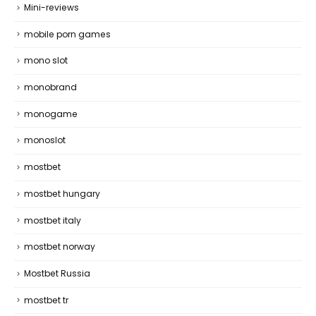
Mini-reviews
mobile porn games
mono slot
monobrand
monogame
monoslot
mostbet
mostbet hungary
mostbet italy
mostbet norway
Mostbet Russia
mostbet tr