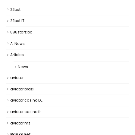
22bet
22bet IT
888starz bd
AI News
Articles
News
aviator
aviator brazil
aviator casino DE
aviator casino fr
aviator mz
Bankobet