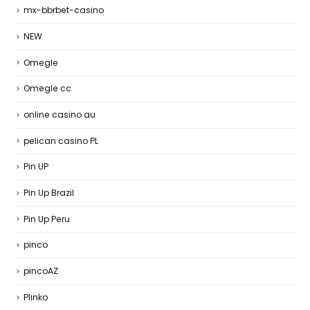
mx-bbrbet-casino
NEW
Omegle
Omegle cc
online casino au
pelican casino PL
Pin UP
Pin Up Brazil
Pin Up Peru
pinco
pincoAZ
Plinko