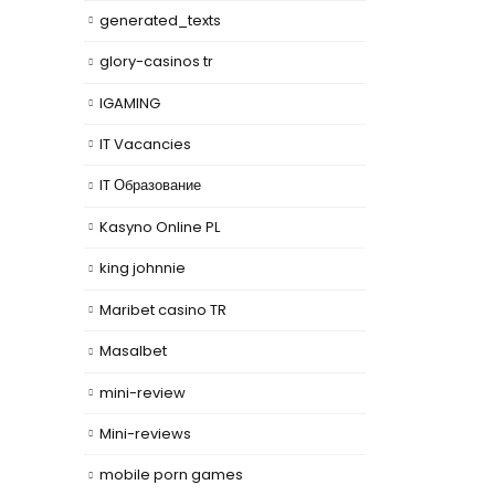
generated_texts
glory-casinos tr
IGAMING
IT Vacancies
IT Образование
Kasyno Online PL
king johnnie
Maribet casino TR
Masalbet
mini-review
Mini-reviews
mobile porn games