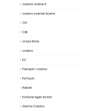
casinò online it
casino svensk licens
CH
CIB
crazy time
csdino
EC
Fairspin-casino
FinTech
flabet
fortune tiger brazil
Gama Casino