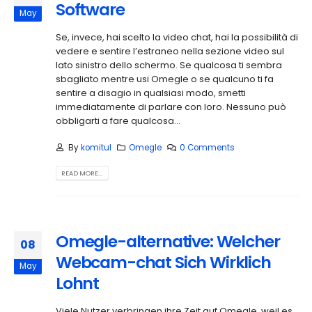
Software
May
Se, invece, hai scelto la video chat, hai la possibilità di
vedere e sentire l’estraneo nella sezione video sul
lato sinistro dello schermo. Se qualcosa ti sembra
sbagliato mentre usi Omegle o se qualcuno ti fa
sentire a disagio in qualsiasi modo, smetti
immediatamente di parlare con loro. Nessuno può
obbligarti a fare qualcosa...
By
komitul
Omegle
0 Comments
READ MORE...
Omegle-alternative: Welcher
08
Webcam-chat Sich Wirklich
May
Lohnt
Viele Nutzer verbringen ihre Zeit auf Omegle, weil es