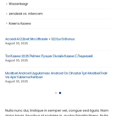
Wazanbagr
zendesk vs. intercom
Комета Казино
LATEST POSTS
Accedi Al 22bet Sito Ufficiale + 122 Eur Di Bonus
August 30, 2025
Топ Казино 2025 Рейтинг Лучших Онлайн Казино С Лицензией
August 30, 2025
Mostbet Android Uygulaması: Android Os Cihazlar İçin Mostbet İndir
Ve Apk Yükleme Rehberi
August 30, 2025
ABOUT US
Nulla nunc dui, tristique in semper vel, congue sed ligula. Nam
dolor ligula, faucibus id sodales in, auctor fringilla libero. Nulla