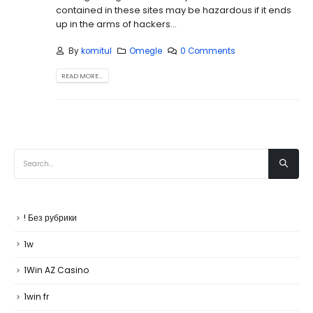
contained in these sites may be hazardous if it ends
up in the arms of hackers...
By
komitul
Omegle
0 Comments
READ MORE...
CATEGORIES
! Без рубрики
1w
1Win AZ Casino
1win fr