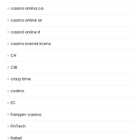
casino onlina ca
casino online ar
casinò online it
casino svensk licens
CH
CIB
crazy time
csdino
EC
Fairspin-casino
FinTech
flabet