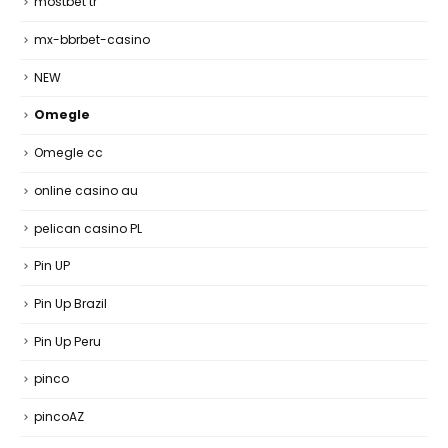
mostbet tr
mx-bbrbet-casino
NEW
Omegle
Omegle cc
online casino au
pelican casino PL
Pin UP
Pin Up Brazil
Pin Up Peru
pinco
pincoAZ