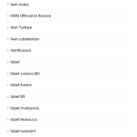
1win India
1WIN Official In Russia
1win Turkiye
1win uzbekistan
1winRussia
1xbet
1xbet casino BD
1xbet Korea
1xbet KR
1xbet malaysia
1xbet Morocco
1xbet russian1