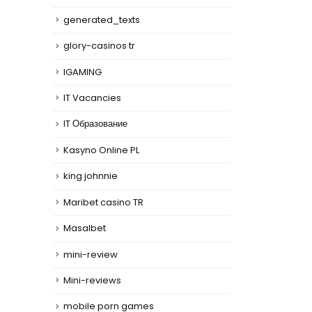
generated_texts
glory-casinos tr
IGAMING
IT Vacancies
IT Образование
Kasyno Online PL
king johnnie
Maribet casino TR
Masalbet
mini-review
Mini-reviews
mobile porn games