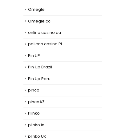
Omegle
Omegle cc
online casino au
pelican casino PL
Pin UP
Pin Up Brazil
Pin Up Peru
pinco
pincoAZ
Plinko
plinko in
plinko UK