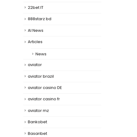
22bet IT
888starz bd
AI News
Articles
News
aviator
aviator brazil
aviator casino DE
aviator casino fr
aviator mz
Bankobet
Basaribet