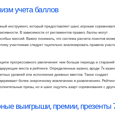
изм учета баллов
чный инструмент, который предоставляет шанс игрокам соревноват
активности. В зависимости от регламентов правил, баллы могут
особых миссий. Важно понимать, что система расчета поинтов може
оэтому участникам следует тщательно анализировать правила участ
нципе прогрессивного увеличения: чем больше периода и стараний
идирующие места в рейтинге. Определенные казино, вроде 7к казин
етных уровней или исполнение дневных квестов. Такое создает
держивает более энергичному вовлечению в развлечениях. Рейтин
полнительные призы, но и шанс ощутить азарт соревнования с друг
ные выигрыши, премии, презенты 