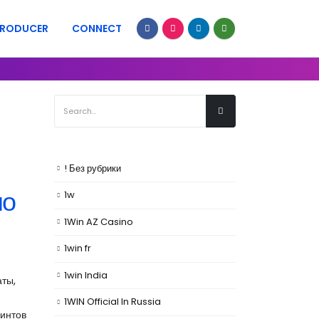
RODUCER
CONNECT
CATEGORIES
! Без рубрики
но
1w
1Win AZ Casino
1win fr
1win India
ты,
1WIN Official In Russia
оинтов