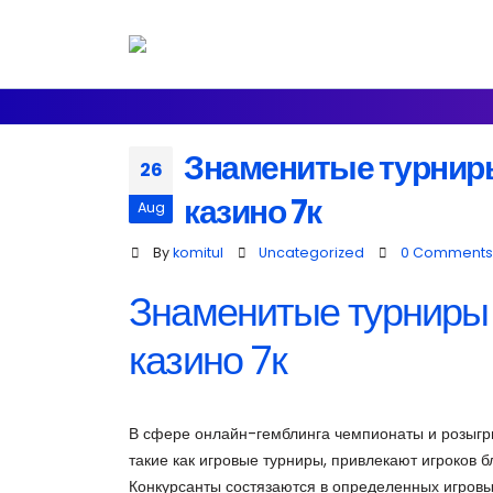
Знаменитые турнир
26
казино 7к
Aug
By
komitul
Uncategorized
0 Comments
Знаменитые турниры 
казино 7к
В сфере онлайн-гемблинга чемпионаты и розыгры
такие как игровые турниры, привлекают игроков
Конкурсанты состязаются в определенных игровы