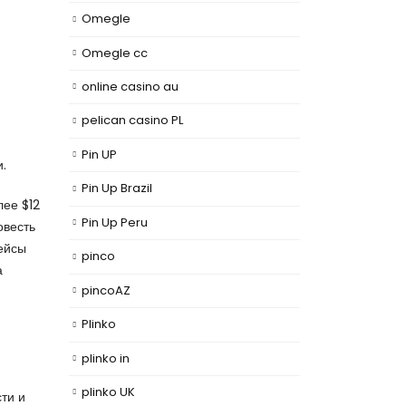
Omegle
Omegle cc
online casino au
pelican casino PL
Pin UP
.
Pin Up Brazil
лее $12
Pin Up Peru
овесть
кейсы
pinco
а
pincoAZ
Plinko
plinko in
plinko UK
ти и