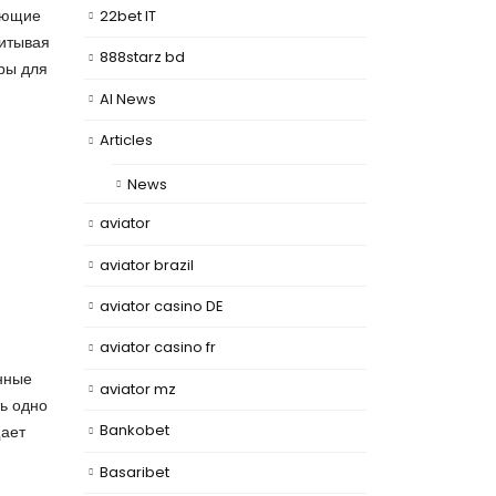
рующие
22bet IT
читывая
888starz bd
ры для
AI News
Articles
News
aviator
aviator brazil
aviator casino DE
aviator casino fr
нные
aviator mz
ть одно
Bankobet
щает
Basaribet