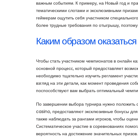
важным событиям. К примеру, на Новый год и пр
тематическими слотами и эксклюзивными призам
геймерам ощутить себя участником специальног
более трудные требования по отыгрышу, поэтому 
Каким образом оказаться
Чтобы стать участником чемпионатов в онлайн ка
основной процесс, который предоставляет возм
необходимо тщательно изучить регламент участия
взгляд на эти детали, как момент проведения соб
поспособствуют вам выбрать оптимальный чемпи
По завершении выбора турнира нужно положить су
casino, предоставляют эксклюзивные бонусы для
также наблюдать за рангами игроков, чтобы оцен
Систематическое участие в соревнованиях помога
вероятность на достижение значительных призов.