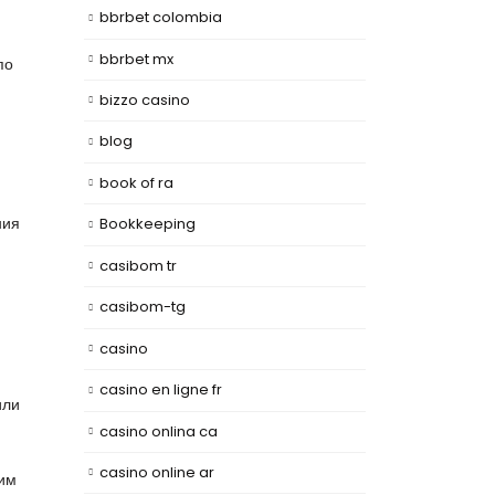
bbrbet colombia
bbrbet mx
по
bizzo casino
blog
book of ra
ния
Bookkeeping
casibom tr
casibom-tg
casino
casino en ligne fr
или
casino onlina ca
casino online ar
гим