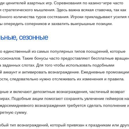
ди ценителей азартных игр. Соревнования по казино-игре часто
и стратегического мышления. Здесь важна всякая ставочка, так как
ного количества туров состязания. Игроки прикладывают усилия 
бы опередить соперников и захватить выигрышные позиции.
льные, сезонные
то единственный из самых популярных типов поощрений, которые
ессионалов. Такие бонусы часто предоставляют бесплатные враще
а заданных слотах. Для того чтобы использовать подобными
й аккаунт и активировать вознаграждение. Ежедневные промоакции
сти, следовательно нужно отслеживать их изменения и правила.
дные и включают депозитные вознаграждения, частичный возврат
нирах. Подобные акции помогают сохранять увлечение геймеров на
аждосемидневного вознаграждения требуется сделать пополнение 
кретную сумму.
обый тип вознаграждений, который привязан к праздникам или дру