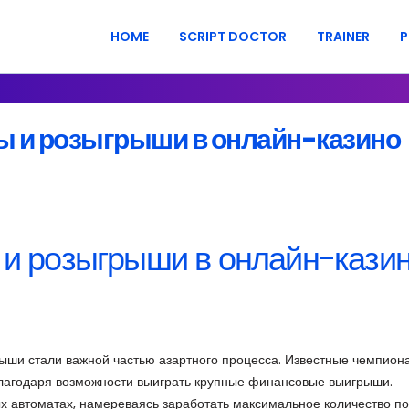
HOME
SCRIPT DOCTOR
TRAINER
P
ы и розыгрыши в онлайн-казино
и розыгрыши в онлайн-кази
ши стали важной частью азартного процесса. Известные чемпиона
 благодаря возможности выиграть крупные финансовые выигрыши.
х автоматах, намереваясь заработать максимальное количество п