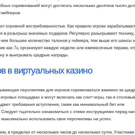
бных соревнований могут достигать нескольких десятков тысяч дол
гэмблеров.
ают огромной востребованностью. Как правило игроки зарабатываю
ся в розыгрыш значимых подарков. Регулярно разыгрывают технику,
 чем большее количество талонов у геймера, тем выше его шансы 
кие как
7к
, организуют каждую неделю или ежемесячные тиражи, чт
ну и выигрывать щедрые награды.
в в виртуальных казино
тывающая перспектива для игроков соревноваться взаимно за щед
гровых площадках и могут включать как слот-игры, так и столовые
адают требования вступления, такие как минимальный бет или
. Следует тщательно ознакомиться с этими инструкциями перед на
 максимально использовать свои перспективы на успех.
, в пределах от нескольких часов до нескольких суток. Участники