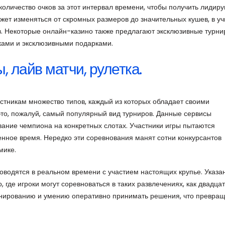
оличество очков за этот интервал времени, чтобы получить лиди
жет изменяться от скромных размеров до значительных кушев, в у
. Некоторые онлайн-казино также предлагают эксклюзивные турни
вками и эксклюзивными подарками.
, лайв матчи, рулетка.
стникам множество типов, каждый из которых обладает своими
то, пожалуй, самый популярный вид турниров. Данные сервисы
вание чемпиона на конкретных слотах. Участники игры пытаются
енное время. Нередко эти соревнования манят сотни конкурсантов
мике.
оводятся в реальном времени с участием настоящих крупье. Указа
где игроки могут соревноваться в таких развлечениях, как двадца
анированию и умению оперативно принимать решения, что превра