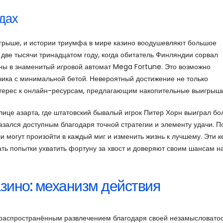
дах
грыше, и истории триумфа в мире казино воодушевляют большое
в две тысячи тринадцатом году, когда обитатель Финляндии сорвал
ины в знаменитый игровой автомат Mega Fortune. Это возможно
ика с минимальной бетой. Невероятный достижение не только
нтерес к онлайн-ресурсам, предлагающим накопительные выигрыши
ице азарта, где штатовский бывалый игрок Питер Хорн выиграл бо
зался доступным благодаря точной стратегии и элементу удачи. П
 могут произойти в каждый миг и изменить жизнь к лучшему. Эти 
ть попытки ухватить фортуну за хвост и доверяют своим шансам н
зино: механизм действия
 распространённым развлечением благодаря своей незамысловатос