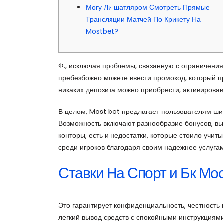
Могу Ли шатляром Смотреть Прямые
Трансляции Матчей По Крикету На
Mostbet?
Ф., исключая проблемы, связанную с ограничения
пребезбожно можете ввести промокод, который п
никаких депозита можно приобрести, активирова
В целом, Most bet предлагает пользователям шир
Возможность включают разнообразие бонусов, вы
конторы, есть и недостатки, которые стоило учи
среди игроков благодаря своим надежнее услугам
Ставки На Спорт и Бк Мо
Это гарантирует конфиденциальность, честность
легкий вывод средств с спокойными инструкциям