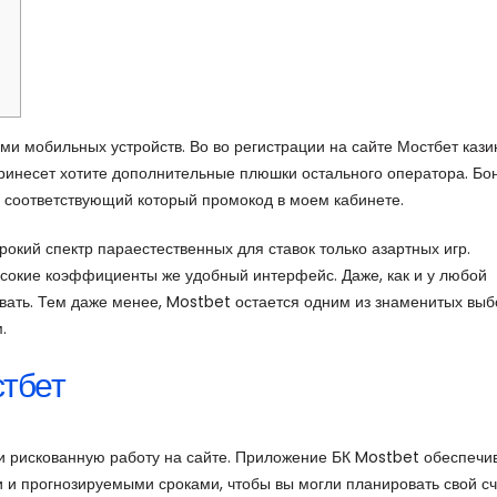
ми мобильных устройств. Во во регистрации на сайте Мостбет кази
ринесет хотите дополнительные плюшки остального оператора. Бо
в соответствующий который промокод в моем кабинете.
окий спектр параестественных для ставок только азартных игр.
сокие коэффициенты же удобный интерфейс. Даже, как и у любой
тывать. Тем даже менее, Mostbet остается одним из знаменитых вы
.
стбет
 и рискованную работу на сайте. Приложение БК Mostbet обеспечи
и и прогнозируемыми сроками, чтобы вы могли планировать свой сч