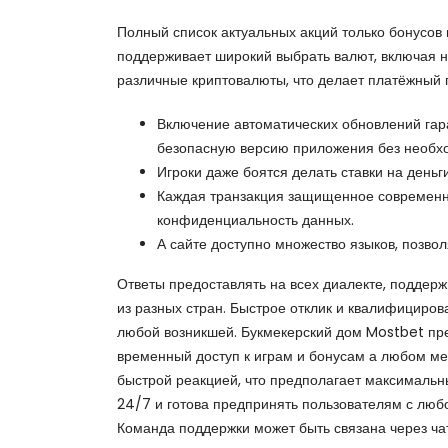
Полный список актуальных акций только бонусов 
поддерживает широкий выбрать валют, включая н
различные криптовалюты, что делает платёжный 
Включение автоматических обновлений гара
безопасную версию приложения без необхо
Игроки даже боятся делать ставки на деньги
Каждая транзакция защищенное современн
конфиденциальность данных.
А сайте доступно множество языков, позвол
Ответы предоставлять на всех диалекте, поддер
из разных стран. Быстрое отклик и квалифициро
любой возникшей. Букмекерский дом Mostbet пре
временный доступ к играм и бонусам а любом м
быстрой реакцией, что предполагает максималь
24/7 и готова предпринять пользователям с люб
Команда поддержки может быть связана через чат 