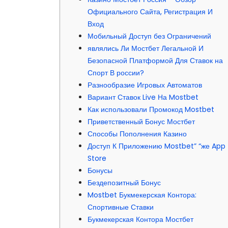
Официального Сайта, Регистрация И
Вход
Мобильный Доступ без Ограничений
являлись Ли Мостбет Легальной И
Безопасной Платформой Для Ставок на
Спорт В россии?
Разнообразие Игровых Автоматов
Вариант Ставок Live На Mostbet
Как использовали Промокод Mostbet
Приветственный Бонус Мостбет
Способы Пополнения Казино
Доступ К Приложению Mostbet” “же App
Store
Бонусы
Бездепозитный Бонус
Mostbet Букмекерская Контора:
Спортивные Ставки
Букмекерская Контора Мостбет