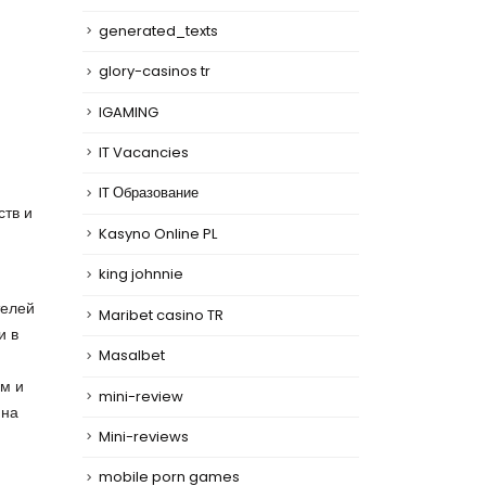
generated_texts
glory-casinos tr
IGAMING
IT Vacancies
IT Образование
тв и
Kasyno Online PL
king johnnie
телей
Maribet casino TR
и в
Masalbet
м и
mini-review
пна
Mini-reviews
mobile porn games