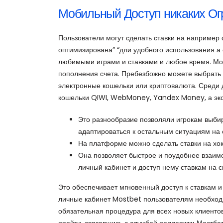
Мобильный Доступ никаких Ог
Пользователи могут сделать ставки на например 
оптимизирована” “дли удобного использования а
любимыми играми и ставками и любое время. Мо
пополнения счета. Пребезбожно можете выбрать г
электронные кошельки или криптовалюта. Среди д
кошельки QIWI, WebMoney, Yandex Money, а экск
Это разнообразие позволяли игрокам выбир
адаптироваться к остальным ситуациям на 
На платформе можно сделать ставки на хокк
Она позволяет быстрое и поудобнее взаимо
личный кабинет и доступ нему ставкам на с
Это обеспечивает мгновенный доступ к ставкам и
личные кабинет Mostbet пользователям необход
обязательная процедура для всех новых клиенто