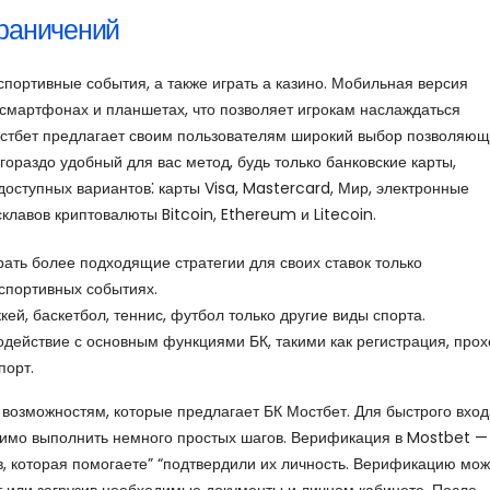
раничений
спортивные события, а также играть а казино. Мобильная версия
 смартфонах и планшетах, что позволяет игрокам наслаждаться
стбет предлагает своим пользователям широкий выбор позволяю
ораздо удобный для вас метод, будь только банковские карты,
оступных вариантов⁚ карты Visa, Mastercard, Мир, электронные
лавов криптовалюты Bitcoin, Ethereum и Litecoin.
ать более подходящие стратегии для своих ставок только
спортивных событиях.
ей, баскетбол, теннис, футбол только другие виды спорта.
действие с основным функциями БК, такими как регистрация, прох
порт.
 возможностям, которые предлагает БК Мостбет. Для быстрого вход
имо выполнить немного простых шагов. Верификация в Mostbet —
в, которая помогаете” “подтвердили их личность. Верификацию мо