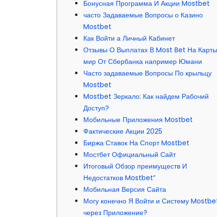
Бонусная Программа И Акции Mostbet
часто Задаваемые Вопросы о Казино
Mostbet
Как Войти а Личный Кабинет
Отзывы О Выплатах В Most Bet На Карт
мир От Сбербанка например Юмани
Часто задаваемые Вопросы По крыльцу
Mostbet
Mostbet Зеркало: Как найдем Рабочий
Доступ?
Мобильные Приложения Mostbet
Фактические Акции 2025
Биржа Ставок На Спорт Mostbet
Мостбет Официальный Сайт
Итоговый Обзор преимуществ И
Недостатков Mostbet”
Мобильная Версия Сайта
Могу конечно Я Войти и Систему Mostbe
через Приложение?