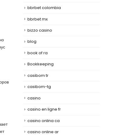
bbrbet colombia
bbrbet mx
bizzo casino
но
blog
нус
book of ra
Bookkeeping
casibom tr
боров
casibom-tg
casino
casino en ligne fr
casino onlina ca
вает
ет
casino online ar