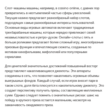
Слот-машины машины, например, в casino online, с давних пор
превратились в неотъемлемой частью сферы увеселений.
Текущие казино предлагают разнообразный набор слотов,
подходящих самые разнообразные интересы пользователей.
Основные виды игровых автоматов включают традиционные
трехбарабанные машины, которые нередко привлекают своей
незамысловатостью и ретро-духом. Онлайн-слоты с пять и
больше роликами предлагают более сложный игру, многообразные
призовые функции и впечатляющие сюжеты, созданные по
мотивам кинофильмами, мифологией или популярными
сериалами.
Для ценителей значительных достижений повышенный восторг
представляют накапливающиеся джекпоты. Эти аппараты
соединены в сеть, что позволяет накапливать огромные объемы
выигрышных фондов. Каждый случай, если игрок вносит пари в
таком слоте, доля бета плюсуется к накопительному джекпоту. Это
создает перспективу получить призы, составляющие миллионных
сумм. Однако следует помнить о значительных рисках: шанс на
победу в крупного приза остается маленьким, несмотря на
заманчивость ожидаемого приза.