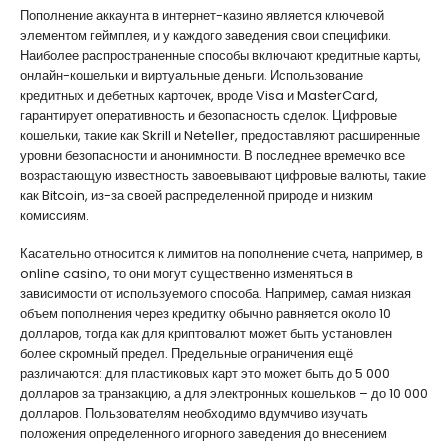
Пополнение аккаунта в интернет-казино является ключевой
элементом геймплея, и у каждого заведения свои специфики.
Наиболее распространенные способы включают кредитные карты,
онлайн-кошельки и виртуальные деньги. Использование
кредитных и дебетных карточек, вроде Visa и MasterCard,
гарантирует оперативность и безопасность сделок. Цифровые
кошельки, такие как Skrill и Neteller, предоставляют расширенные
уровни безопасности и анонимности. В последнее времечко все
возрастающую известность завоевывают цифровые валюты, такие
как Bitcoin, из-за своей распределенной природе и низким
комиссиям.
Касательно относится к лимитов на пополнение счета, например, в
online casino, то они могут существенно изменяться в
зависимости от используемого способа. Например, самая низкая
объем пополнения через кредитку обычно равняется около 10
долларов, тогда как для криптовалют может быть установлен
более скромный предел. Предельные ограничения ещё
различаются: для пластиковых карт это может быть до 5 000
долларов за транзакцию, а для электронных кошельков – до 10 000
долларов. Пользователям необходимо вдумчиво изучать
положения определенного игорного заведения до внесением