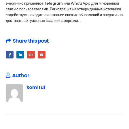
энергично применяют Telegram или WhatsApp для мгновенной
связи с пользователями. Регистрация на утвержденные источники
содействует находиться в знании свежих обновлений и оперативно
доставать актуальные ссылки на зеркала.
Share this post
Author
komitul