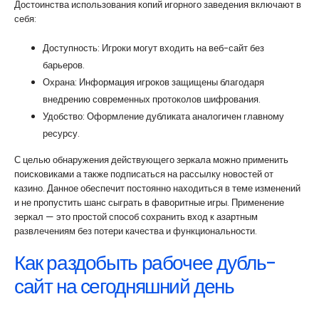
Достоинства использования копий игорного заведения включают в
себя:
Доступность: Игроки могут входить на веб-сайт без
барьеров.
Охрана: Информация игроков защищены благодаря
внедрению современных протоколов шифрования.
Удобство: Оформление дубликата аналогичен главному
ресурсу.
С целью обнаружения действующего зеркала можно применить
поисковиками а также подписаться на рассылку новостей от
казино. Данное обеспечит постоянно находиться в теме изменений
и не пропустить шанс сыграть в фаворитные игры. Применение
зеркал — это простой способ сохранить вход к азартным
развлечениям без потери качества и функциональности.
Как раздобыть рабочее дубль-
сайт на сегодняшний день