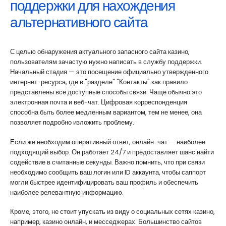
поддержки для нахождения
альтернативного сайта
С целью обнаружения актуального запасного сайта казино,
пользователям зачастую нужно написать в службу поддержки.
Начальный стадия — это посещение официально утвержденного
интернет-ресурса, где в "разделе" "Контакты" как правило
представлены все доступные способы связи. Чаще обычно это
электронная почта и веб-чат. Цифровая корреспонденция
способна быть более медленным вариантом, тем не менее, она
позволяет подробно изложить проблему.
Если же необходим оперативный ответ, онлайн-чат — наиболее
подходящий выбор. Он работает 24/7 и предоставляет шанс найти
содействие в считанные секунды. Важно помнить, что при связи
необходимо сообщить ваш логин или ID аккаунта, чтобы саппорт
могли быстрее идентифицировать ваш профиль и обеспечить
наиболее релевантную информацию.
Кроме, этого, не стоит упускать из виду о социальных сетях казино,
например, казино онлайн, и месседжерах. Большинство сайтов