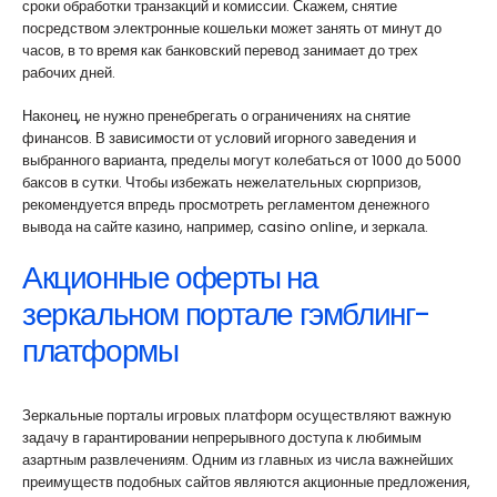
сроки обработки транзакций и комиссии. Скажем, снятие
посредством электронные кошельки может занять от минут до
часов, в то время как банковский перевод занимает до трех
рабочих дней.
Наконец, не нужно пренебрегать о ограничениях на снятие
финансов. В зависимости от условий игорного заведения и
выбранного варианта, пределы могут колебаться от 1000 до 5000
баксов в сутки. Чтобы избежать нежелательных сюрпризов,
рекомендуется впредь просмотреть регламентом денежного
вывода на сайте казино, например, casino online, и зеркала.
Акционные оферты на
зеркальном портале гэмблинг-
платформы
Зеркальные порталы игровых платформ осуществляют важную
задачу в гарантировании непрерывного доступа к любимым
азартным развлечениям. Одним из главных из числа важнейших
преимуществ подобных сайтов являются акционные предложения,