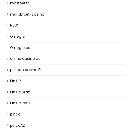
mostbet tr
mx-bbrbet-casino
NEW
Omegle
Omegle cc
online casino au
pelican casino PL
Pin UP
Pin Up Brazil
Pin Up Peru
pinco
pincoAZ