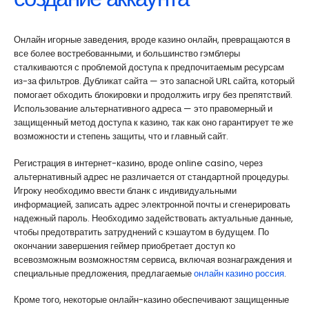
Онлайн игорные заведения, вроде казино онлайн, превращаются в
все более востребованными, и большинство гэмблеры
сталкиваются с проблемой доступа к предпочитаемым ресурсам
из-за фильтров. Дубликат сайта — это запасной URL сайта, который
помогает обходить блокировки и продолжить игру без препятствий.
Использование альтернативного адреса — это правомерный и
защищенный метод доступа к казино, так как оно гарантирует те же
возможности и степень защиты, что и главный сайт.
Регистрация в интернет-казино, вроде online casino, через
альтернативный адрес не различается от стандартной процедуры.
Игроку необходимо ввести бланк с индивидуальными
информацией, записать адрес электронной почты и сгенерировать
надежный пароль. Необходимо задействовать актуальные данные,
чтобы предотвратить затруднений с кэшаутом в будущем. По
окончании завершения геймер приобретает доступ ко
всевозможным возможностям сервиса, включая вознаграждения и
специальные предложения, предлагаемые
онлайн казино россия
.
Кроме того, некоторые онлайн-казино обеспечивают защищенные