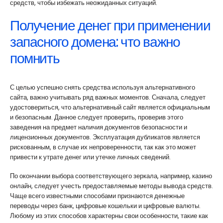
средств, чтобы избежать неожиданных ситуаций.
Получение денег при применении
запасного домена: что важно
помнить
С целью успешно снять средства используя альтернативного
сайта, важно учитывать ряд важных моментов. Сначала, следует
удостовериться, что альтернативный сайт является официальным
и безопасным. Данное следует проверить, проверив этого
заведения на предмет наличия документов безопасности и
лицензионных документов. Эксплуатация дубликатов является
рискованным, в случае их непроверенности, так как это может
привести к утрате денег или утечке личных сведений.
По окончании выбора соответствующего зеркала, например, казино
онлайн, следует учесть предоставляемые методы вывода средств.
Чаще всего известными способами признаются денежные
переводы через банк, цифровые кошельки и цифровые валюты.
Любому из этих способов характерны свои особенности, такие как