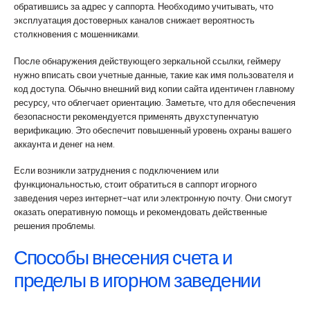
обратившись за адрес у саппорта. Необходимо учитывать, что
эксплуатация достоверных каналов снижает вероятность
столкновения с мошенниками.
После обнаружения действующего зеркальной ссылки, геймеру
нужно вписать свои учетные данные, такие как имя пользователя и
код доступа. Обычно внешний вид копии сайта идентичен главному
ресурсу, что облегчает ориентацию. Заметьте, что для обеспечения
безопасности рекомендуется применять двухступенчатую
верификацию. Это обеспечит повышенный уровень охраны вашего
аккаунта и денег на нем.
Если возникли затруднения с подключением или
функциональностью, стоит обратиться в саппорт игорного
заведения через интернет-чат или электронную почту. Они смогут
оказать оперативную помощь и рекомендовать действенные
решения проблемы.
Способы внесения счета и
пределы в игорном заведении