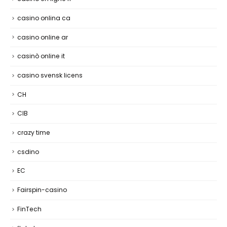
casino onlina ca
casino online ar
casinò online it
casino svensk licens
CH
CIB
crazy time
csdino
EC
Fairspin-casino
FinTech