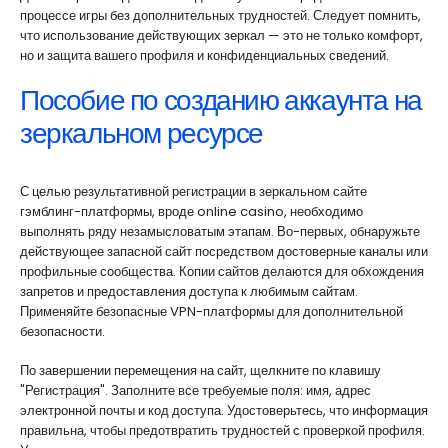
процессе игры без дополнительных трудностей. Следует помнить,
что использование действующих зеркал — это не только комфорт,
но и защита вашего профиля и конфиденциальных сведений.
Пособие по созданию аккаунта на
зеркальном ресурсе
С целью результативной регистрации в зеркальном сайте
гэмблинг-платформы, вроде online casino, необходимо
выполнять ряду незамысловатым этапам. Во-первых, обнаружьте
действующее запасной сайт посредством достоверные каналы или
профильные сообщества. Копии сайтов делаются для обхождения
запретов и предоставления доступа к любимым сайтам.
Применяйте безопасные VPN-платформы для дополнительной
безопасности.
По завершении перемещения на сайт, щелкните по клавишу
"Регистрация". Заполните все требуемые поля: имя, адрес
электронной почты и код доступа. Удостоверьтесь, что информация
правильна, чтобы предотвратить трудностей с проверкой профиля.