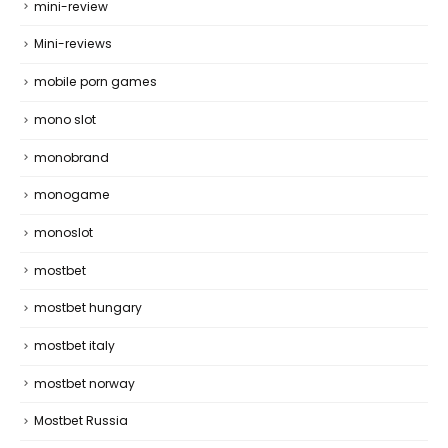
mini-review
Mini-reviews
mobile porn games
mono slot
monobrand
monogame
monoslot
mostbet
mostbet hungary
mostbet italy
mostbet norway
Mostbet Russia