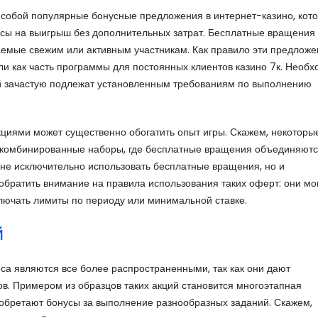
собой популярные бонусные предложения в интернет-казино, кот
сы на выигрыш без дополнительных затрат. Бесплатные вращения
емые свежим или активным участникам. Как правило эти предложе
ли как часть программы для постоянных клиентов казино 7к. Необ
ий зачастую подлежат установленным требованиям по выполнению
циями может существенно обогатить опыт игры. Скажем, некоторы
т комбинированные наборы, где бесплатные вращения объединяютс
не исключительно использовать бесплатные вращения, но и
 обратить внимание на правила использования таких оферт: они мо
ключать лимиты по периоду или минимальной ставке.
й
са являются все более распространенными, так как они дают
ов. Примером из образцов таких акций становится многоэтапная
иобретают бонусы за выполнение разнообразных заданий. Скажем,