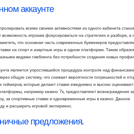
енном аккаунте
нтролировать всеми своими активностями из одного кабинета стано
т возможность игрокам фокусироваться на стратегиях и разборе, а 
метить, что основная часть современных букмекеров предоставля
авки на спорт и азартные игры в одном платформе. Таким образо
разными видами гэмблинга без потребности создания новых профи
аунта является упростившийся процедура контроля над финансами
ерез общую систему, что снижает вероятности погрешностей и отс
 геймеров, которые делают ставки ежедневно и высоко оценивают
 платформы, например казино 7к, предоставляют вознаграждения з
ру, за спортивные ставки и одновременные игры в казино. Данное
ду и расширить игровой экспириенс.
оничные предложения.