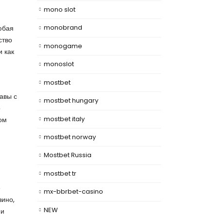
mono slot
monobrand
юбая
ство
monogame
 как
monoslot
mostbet
авы с
mostbet hungary
о
mostbet italy
ом
mostbet norway
Mostbet Russia
mostbet tr
е
mx-bbrbet-casino
зино,
NEW
ми