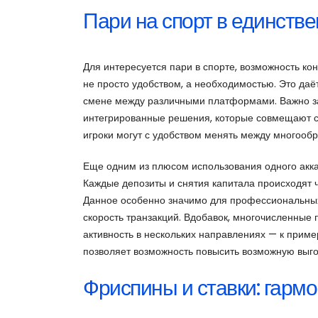
Пари на спорт в единств
Для интересуется пари в спорте, возможность ко
не просто удобством, а необходимостью. Это даё
смене между различными платформами. Важно за
интегрированные решения, которые совмещают ст
игроки могут с удобством менять между многооб
Еще одним из плюсом использования одного акк
Каждые депозиты и снятия капитала происходят ч
Данное особенно значимо для профессиональных
скорость транзакций. Вдобавок, многочисленные
активность в нескольких направлениях — к приме
позволяет возможность повысить возможную выго
Фриспины и ставки: гарм