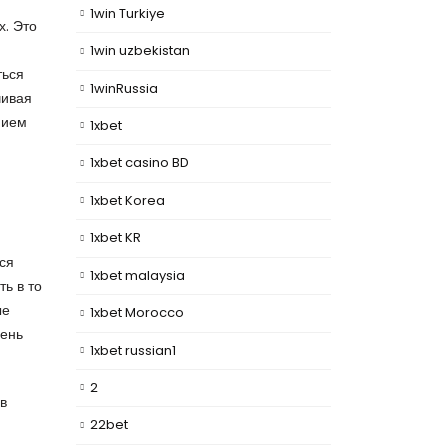
1win Turkiye
х. Это
1win uzbekistan
ться
1winRussia
чивая
нием
1xbet
1xbet casino BD
1xbet Korea
1xbet KR
ся
1xbet malaysia
ь в то
ые
1xbet Morocco
вень
1xbet russian1
2
в
22bet