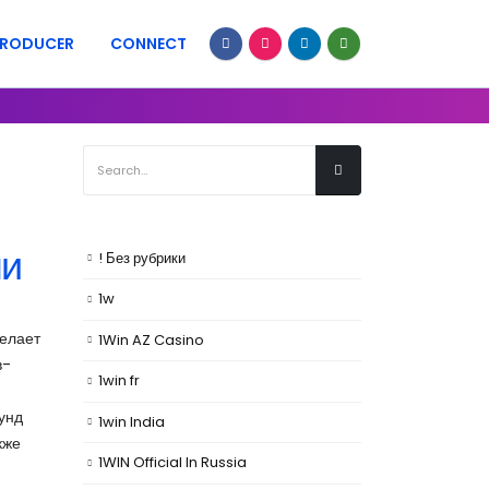
RODUCER
CONNECT
CATEGORIES
ми
! Без рубрики
1w
делает
1Win AZ Casino
в-
1win fr
унд
1win India
кже
1WIN Official In Russia