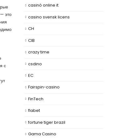
casinò online it
орые
 — это
casino svensk licens
ния
CH
ходимо
CIB
crazy time
е
csdino
я с
EC
гут
Fairspin-casino
FinTech
flabet
fortune tiger brazil
Gama Casino