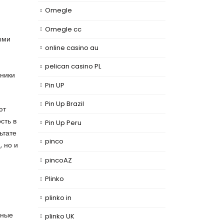
s
Omegle
Omegle cc
ыми
online casino au
pelican casino PL
тники
Pin UP
Pin Up Brazil
ют
сть в
Pin Up Peru
ьтате
pinco
, но и
pincoAZ
Plinko
plinko in
ьные
plinko UK