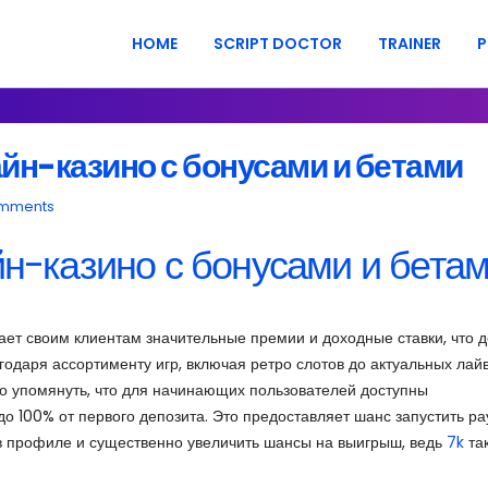
HOME
SCRIPT DOCTOR
TRAINER
P
йн-казино с бонусами и бетами
mments
н-казино с бонусами и бета
ает своим клиентам значительные премии и доходные ставки, что 
агодаря ассортименту игр, включая ретро слотов до актуальных лай
жно упомянуть, что для начинающих пользователей доступны
до 100% от первого депозита. Это предоставляет шанс запустить ра
 в профиле и существенно увеличить шансы на выигрыш, ведь
7k
та