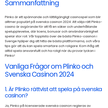
Sammanfattning
Plinko är ett spännande och lättillgängligt casinospel som blir
alltmer populärt på svenska casinon 2024. Att välja rätt Plinko-
casino är avgörande för att få en säker och underhållande
spelupplevelse, där licens, bonusar och användarvänlighet
spelar stor roll. Vår topplista över de bästa Plinko-casinon i
Sverige hjälper dig att hitta de bästa plattformarna, och våra
tips gör att du kan spela smartare och roligare. Kom ihåg att
alltid spela ansvarsfullt och ha roligt när du provar lyckan i
Plinko!
Vanliga Frågor om Plinko och
Svenska Casinon 2024
1. Är Plinko rättvist att spela på svenska
casinon?
Ja, Plinko på licensierade svenska casinon regleras av