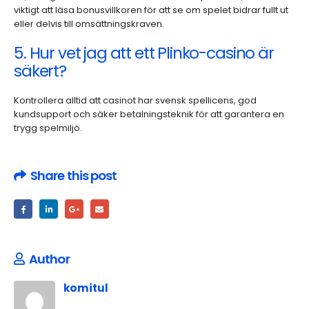
viktigt att läsa bonusvillkoren för att se om spelet bidrar fullt ut
eller delvis till omsättningskraven.
5. Hur vet jag att ett Plinko-casino är
säkert?
Kontrollera alltid att casinot har svensk spellicens, god
kundsupport och säker betalningsteknik för att garantera en
trygg spelmiljö.
Share this post
Author
komitul