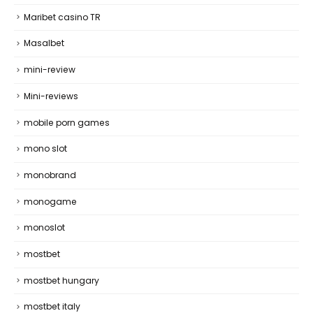
Maribet casino TR
Masalbet
mini-review
Mini-reviews
mobile porn games
mono slot
monobrand
monogame
monoslot
mostbet
mostbet hungary
mostbet italy