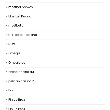
mostbet norway
Mostbet Russia
mostbet tr
mx-bbrbet-casino
NEW
Omegle
Omegle cc
online casino au
pelican casino PL
Pin UP
Pin Up Brazil
Pin Up Peru