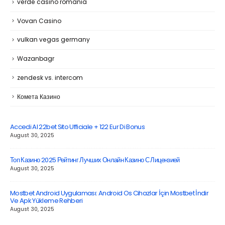
verde casino romania
Vovan Casino
vulkan vegas germany
Wazanbagr
zendesk vs. intercom
Комета Казино
LATEST POSTS
Accedi Al 22bet Sito Ufficiale + 122 Eur Di Bonus
August 30, 2025
Топ Казино 2025 Рейтинг Лучших Онлайн Казино С Лицензией
August 30, 2025
Mostbet Android Uygulaması: Android Os Cihazlar İçin Mostbet İndir
Ve Apk Yükleme Rehberi
August 30, 2025