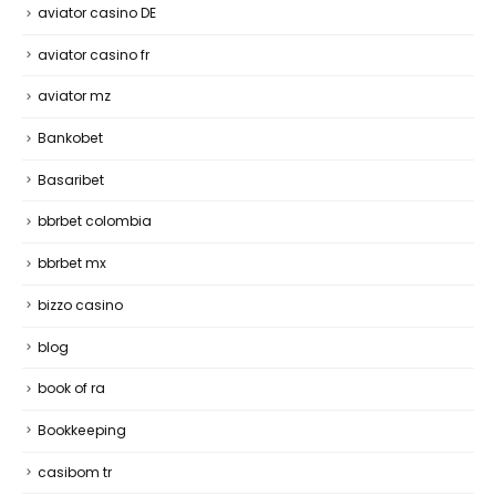
aviator casino DE
aviator casino fr
aviator mz
Bankobet
Basaribet
bbrbet colombia
bbrbet mx
bizzo casino
blog
book of ra
Bookkeeping
casibom tr