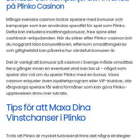
på Plinko Casinon
Många svenska casinon lockar spelare med bonusar och
kampanjer som kan användas specifikt för spel som Plinko.
Detta kan inkludera insättningsbonusar, free spins eller
cashback-erbjudanden. När du söker efter Plinko-casinon bör
du noggrant läsa bonusvillkoren, eftersom omsättningskrav
och giltighetstid kan påverka hur värdefull bonusen är.
Det är vanligt att bonusar på casinon i Sverige måste omsättas
flera gånger innan en eventuell vinst kan tas ut – något som
spelar stor roll om du spelar Plinko med en bonus. Vissa
casinon erbjuder även lojalitetsprogram eller VIP-klubbar, där
långvariga spelare får extra förmåner som kan göra Plinko-
upplevelsen ännu mer lukrativ.
Tips för att Maxa Dina
Vinstchanser i Plinko
Trots att Plinko är mycket turbaserat finns det några strategier