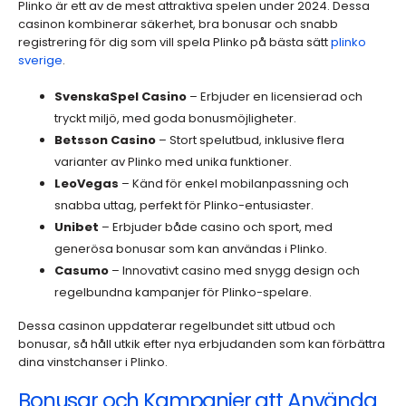
Plinko är ett av de mest attraktiva spelen under 2024. Dessa
casinon kombinerar säkerhet, bra bonusar och snabb
registrering för dig som vill spela Plinko på bästa sätt
plinko
sverige
.
SvenskaSpel Casino
– Erbjuder en licensierad och
tryckt miljö, med goda bonusmöjligheter.
Betsson Casino
– Stort spelutbud, inklusive flera
varianter av Plinko med unika funktioner.
LeoVegas
– Känd för enkel mobilanpassning och
snabba uttag, perfekt för Plinko-entusiaster.
Unibet
– Erbjuder både casino och sport, med
generösa bonusar som kan användas i Plinko.
Casumo
– Innovativt casino med snygg design och
regelbundna kampanjer för Plinko-spelare.
Dessa casinon uppdaterar regelbundet sitt utbud och
bonusar, så håll utkik efter nya erbjudanden som kan förbättra
dina vinstchanser i Plinko.
Bonusar och Kampanjer att Använda