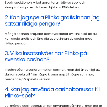
Spelinspektionen, vilket garanterar rättvisa spel och
slumpmässiga resultat med hjälp av RNG-teknik.
2. Kan jag spela Plinko gratis innan jag
satsar riktiga pengar?
Många casinon erbjuder demoversioner av Plinko så att du
kan spela gratis och lära dig spelet innan du spelar med
riktiga pengar.
3. Vilka insatsnivåer har Plinko på
svenska casinon?
Insatsnivåerna varierar mellan casinon, men det är vanligt att
du kan spela allt från några kronor upp till högre summor,
beroende på spelets version.
4. Kan jag använda casinobonusar till
Plinko-spel?
Ja, många casinobonusar kan användas på Plinko, men det är