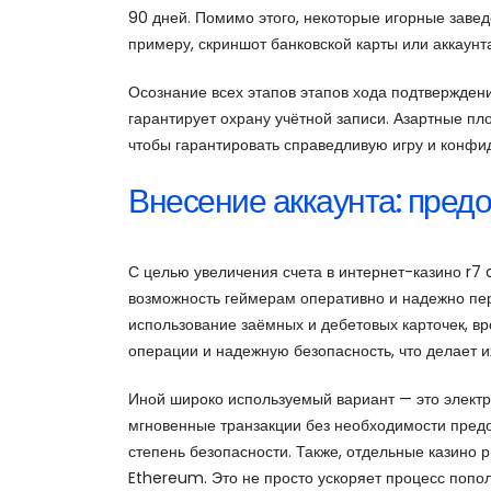
90 дней. Помимо этого, некоторые игорные заве
примеру, скриншот банковской карты или аккаунта
Осознание всех этапов этапов хода подтвержден
гарантирует охрану учётной записи. Азартные п
чтобы гарантировать справедливую игру и конфи
Внесение аккаунта: пред
С целью увеличения счета в интернет-казино r7
возможность геймерам оперативно и надежно пер
использование заёмных и дебетовых карточек, в
операции и надежную безопасность, что делает 
Иной широко используемый вариант — это электро
мгновенные транзакции без необходимости предо
степень безопасности. Также, отдельные казино 
Ethereum. Это не просто ускоряет процесс попо