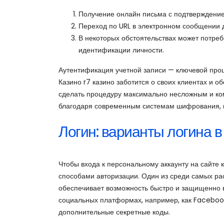
Получение онлайн письма с подтверждени
Переход по URL в электронном сообщении д
В некоторых обстоятельствах может потре
идентификации личности.
Аутентификация учетной записи — ключевой проце
Казино r7 казино заботится о своих клиентах и 
сделать процедуру максимально несложным и ко
благодаря современным системам шифрования,
Логин: варианты логина 
Чтобы входа к персональному аккаунту на сайте 
способами авторизации. Один из среди самых ра
обеспечивает возможность быстро и защищенно в
социальных платформах, например, как Faceboo
дополнительные секретные коды.