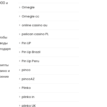
000 и
Omegle
Omegle cc
online casino au
pelican casino PL
чтобы
еводы
Pin UP
агодаря
Pin Up Brazil
Pin Up Peru
крипты
pinco
зино и
дрение
pincoAZ
Plinko
plinko in
plinko UK