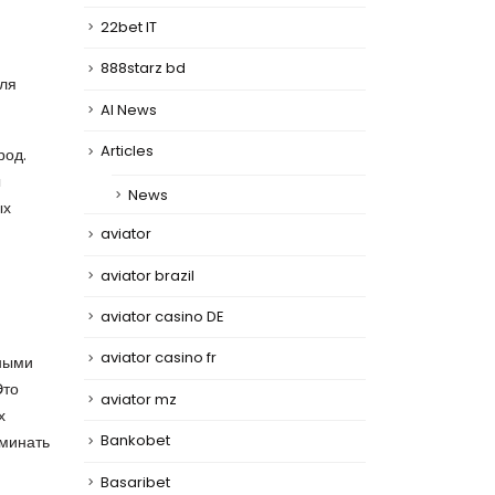
22bet IT
888starz bd
для
AI News
Articles
род.
ы
News
ых
aviator
aviator brazil
aviator casino DE
aviator casino fr
зными
Это
aviator mz
х
Bankobet
оминать
Basaribet