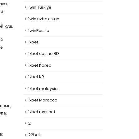
лют.
1win Turkiye
ми
1win uzbekistan
й куш.
1winRussia
ой
1xbet
ые
1xbet casino BD
1xbet Korea
1xbet KR
1xbet malaysia
1xbet Morocco
анные,
1xbet russian1
упа,
2
в:
22bet