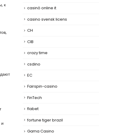
, к
casinò online it
casino svensk licens
CH
тов,
CIB
crazy time
csdino
 дают
EC
Fairspin-casino
FinTech
т
flabet
fortune tiger brazil
 и
Gama Casino