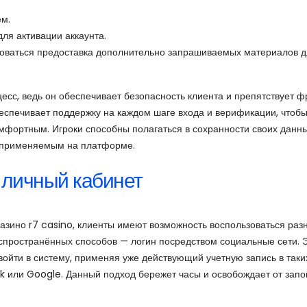
ем.
ля активации аккаунта.
боваться предоставка дополнительно запрашиваемых материалов 
сс, ведь он обеспечивает безопасность клиента и препятствует ф
обеспечивает поддержку на каждом шаге входа и верификации, чтоб
мфортным. Игроки способны полагаться в сохранности своих данн
 применяемым на платформе.
в личный кабинет
казино r7 casino, клиенты имеют возможность воспользоваться ра
спространённых способов — логин посредством социальные сети. 
ойти в систему, применяя уже действующий учетную запись в таки
k или Google. Данный подход бережет часы и освобождает от зап