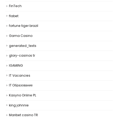
FinTech
flabet
fortune tiger brazil
Gama Casino
generated_texts
glory-casinos tr
IGAMING
IT Vacancies
IT Образование
Kasyno Online PL
king johnnie
Maribet casino TR