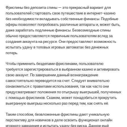
Фриспины без депозита спины — это прекрасный вариант для
пользователей стартовать свое путешествие в интернет-казино
без необходимости вкладывать собственные финансы. Подобные
оферы позволяют попробовать различные аппараты и, может быть,
даже заработать подлинные финансы. Безвозмездные спины
обычно предоставляются первичным пользователям вслед за
создания аккаунта на ресурсе. Они предоставляют возможность
испытать удачу в топовых игровых автоматах без денежных
потерь.
Чтобы применить бездепами фриспинами, пользователю
требуется зарегистрироваться в выбранном казино и активировать
свою аккаунт. По завершении данный вознаграждение
самостоятельно переводится на счет. Следует внимательно
ознакомиться с правилами использования, так как часто они
предусматривают положения по отыгрышу выигрышей, полученных
с помощью фриспинов. Скажем, может понадобиться прокрутить
выигранную выигрыш несколько раз перед тем, как снять её.
Таким способом, безвложенные фриспины дают уникальную
перспективу для новичков в деле освоить функционал онлайн
игорного заведения и испытать удачу без риска. Данное ещё