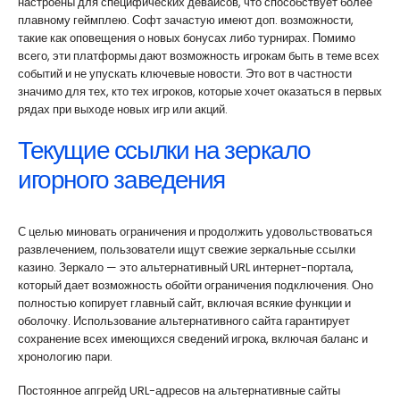
настроены для специфических девайсов, что способствует более
плавному геймплею. Софт зачастую имеют доп. возможности,
такие как оповещения о новых бонусах либо турнирах. Помимо
всего, эти платформы дают возможность игрокам быть в теме всех
событий и не упускать ключевые новости. Это вот в частности
значимо для тех, кто тех игроков, которые хочет оказаться в первых
рядах при выходе новых игр или акций.
Текущие ссылки на зеркало
игорного заведения
С целью миновать ограничения и продолжить удовольствоваться
развлечением, пользователи ищут свежие зеркальные ссылки
казино. Зеркало — это альтернативный URL интернет-портала,
который дает возможность обойти ограничения подключения. Оно
полностью копирует главный сайт, включая всякие функции и
оболочку. Использование альтернативного сайта гарантирует
сохранение всех имеющихся сведений игрока, включая баланс и
хронологию пари.
Постоянное апгрейд URL-адресов на альтернативные сайты