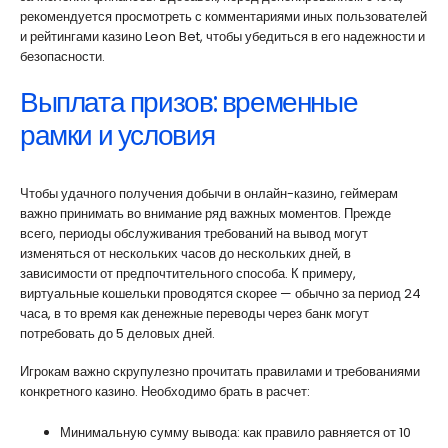
рекомендуется просмотреть с комментариями иных пользователей
и рейтингами казино Leon Bet, чтобы убедиться в его надежности и
безопасности.
Выплата призов: временные
рамки и условия
Чтобы удачного получения добычи в онлайн-казино, геймерам
важно принимать во внимание ряд важных моментов. Прежде
всего, периоды обслуживания требований на вывод могут
изменяться от нескольких часов до нескольких дней, в
зависимости от предпочтительного способа. К примеру,
виртуальные кошельки проводятся скорее — обычно за период 24
часа, в то время как денежные переводы через банк могут
потребовать до 5 деловых дней.
Игрокам важно скрупулезно прочитать правилами и требованиями
конкретного казино. Необходимо брать в расчет:
Минимальную сумму вывода: как правило равняется от 10