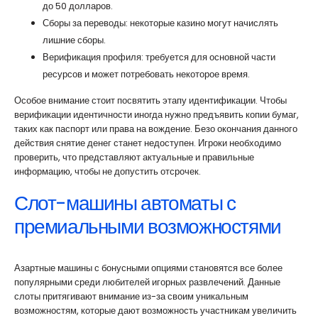
до 50 долларов.
Сборы за переводы: некоторые казино могут начислять
лишние сборы.
Верификация профиля: требуется для основной части
ресурсов и может потребовать некоторое время.
Особое внимание стоит посвятить этапу идентификации. Чтобы
верификации идентичности иногда нужно предъявить копии бумаг,
таких как паспорт или права на вождение. Безо окончания данного
действия снятие денег станет недоступен. Игроки необходимо
проверить, что представляют актуальные и правильные
информацию, чтобы не допустить отсрочек.
Слот-машины автоматы с
премиальными возможностями
Азартные машины с бонусными опциями становятся все более
популярными среди любителей игорных развлечений. Данные
слоты притягивают внимание из-за своим уникальным
возможностям, которые дают возможность участникам увеличить