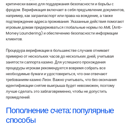
критически важно для поддержания безопасности и борьбы с
фродом. Верификация включает в себя предъявление документов,
например, как загранпаспорт или права на вождение, а также
подтверждение адреса проживания. Указанные действия помогают
игровым домам придерживаться глобальные нормы по AML (Anti-
Money Laundering) и обеспечению безопасности информации
клиентов.
Процедура верификации в большинстве случаев отнимает
примерно от нескольких часов до нескольких дней, учитывая
занятости саппорта казино. Для успешного прохождения
процедуры игрокам рекомендуется вовремя собрать все
необходимые бумаги и удостовериться, что они отвечают
требованиям казино Леон. Важно учитывать, что без окончания
идентификации снятие выигрыша будет невозможен, поэтому
лучше сделать это заблаговременно, чтобы не допустить
промедлений.
Пополнение счета: популярные
способы