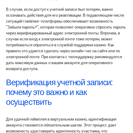
В случае, если доступ к учетной записи был потерян, важно
осознавать действия для его реактивации. В подавляющем числе
ситуаций гэмблинг-платформы обеспечивают возможность
"Забыли пароль?", которая позволяет оперативно сбросить пароль
через верифицированный адрес электронной почты. Впрочем, в
случае если вход к электронной почте тоже потерян, может
потребоваться обратиться в службой поддержки казино. Как
правило это удается сделать через онлайн-чат на сайте или по
электронной почте. При контакта с техподдержку рекомендуется
дать максимум данных о вашем аккаунте для оперативного
возврата доступа.
Верификация учетной записи:
почему это важно и как
осуществить
Для удачной геймплея в виртуальном казино, идентификация
аккаунта становится обязательным шагом. Этот процесс дает
возможность удостоверить идентичность участника, что