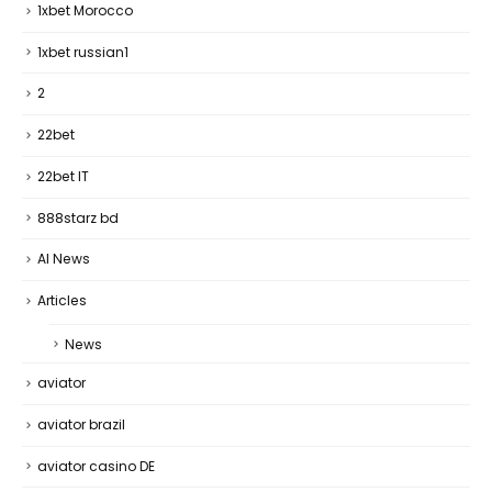
1xbet Morocco
1xbet russian1
2
22bet
22bet IT
888starz bd
AI News
Articles
News
aviator
aviator brazil
aviator casino DE