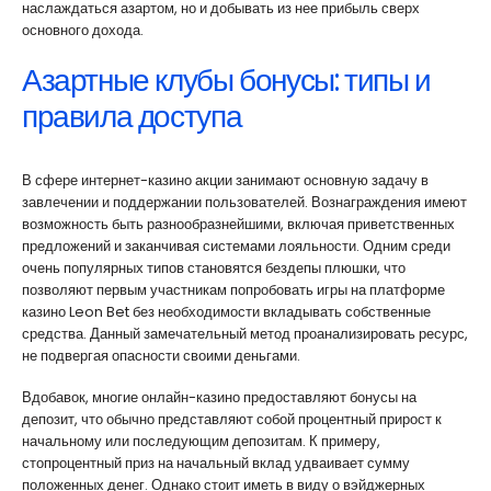
наслаждаться азартом, но и добывать из нее прибыль сверх
основного дохода.
Азартные клубы бонусы: типы и
правила доступа
В сфере интернет-казино акции занимают основную задачу в
завлечении и поддержании пользователей. Вознаграждения имеют
возможность быть разнообразнейшими, включая приветственных
предложений и заканчивая системами лояльности. Одним среди
очень популярных типов становятся бездепы плюшки, что
позволяют первым участникам попробовать игры на платформе
казино Leon Bet без необходимости вкладывать собственные
средства. Данный замечательный метод проанализировать ресурс,
не подвергая опасности своими деньгами.
Вдобавок, многие онлайн-казино предоставляют бонусы на
депозит, что обычно представляют собой процентный прирост к
начальному или последующим депозитам. К примеру,
стопроцентный приз на начальный вклад удваивает сумму
положенных денег. Однако стоит иметь в виду о вэйджерных