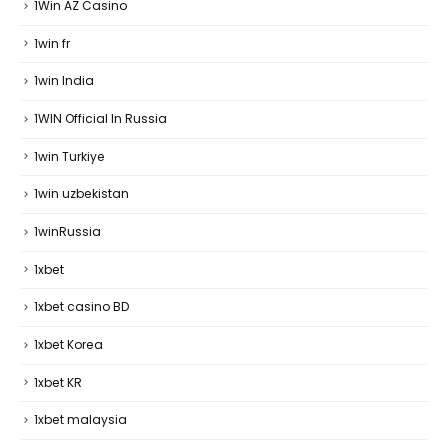
1Win AZ Casino
1win fr
1win India
1WIN Official In Russia
1win Turkiye
1win uzbekistan
1winRussia
1xbet
1xbet casino BD
1xbet Korea
1xbet KR
1xbet malaysia