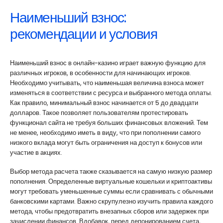
Наименьший взнос:
рекомендации и условия
Наименьший взнос в онлайн-казино играет важную функцию для
различных игроков, в особенности для начинающих игроков.
Необходимо учитывать, что наименьшая величина взноса может
изменяться в соответствии с ресурса и выбранного метода оплаты.
Как правило, минимальный взнос начинается от 5 до двадцати
долларов. Такое позволяет пользователям протестировать
функционал сайта не требуя больших финансовых вложений. Тем
не менее, необходимо иметь в виду, что при пополнении самого
низкого вклада могут быть ограничения на доступ к бонусов или
участие в акциях.
Выбор метода расчета также сказывается на самую низкую размер
пополнения. Определенные виртуальные кошельки и криптоактивы
могут требовать уменьшенные суммы если сравнивать с обычными
банковскими картами. Важно скрупулезно изучить правила каждого
метода, чтобы предотвратить внезапных сборов или задержек при
зачислении финансов. Вдобавок, перед депонированием счета,