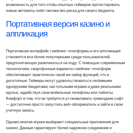
возможность для того чтобы опытных геймеров протестировать
новые автоматы либо тактики без риска для своего бюджета.
Портативная версия казино и
аппликация
Портативная интерфейс гэмблинг-платформы и его аппликация
становятся все более популярными среди пользователей,
предпочитающих развлекаться на ходу. С помощью современным
технологиям, смартфонные варианты гэмблинг-платформ
обеспечивают практически такой же набор функций, что и
десктопные. Геймеры могут удовольствоваться любимыми
однорукими бандитами, настольными играми и даже реальными
крупье, задействуя свои мобильные телефоны или таблеты.
Комфорт в том, что не требуется устанавливать громоздкие софт
— достаточно просто запустить веб-обозреватель и зайти в свою
учетную запись.
Однако многие игроки выбирают специальные приложения для
казино. Данные гарантируют более надежное соединение и