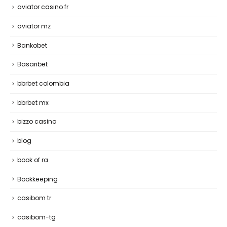
aviator casino fr
aviator mz
Bankobet
Basaribet
bbrbet colombia
bbrbet mx
bizzo casino
blog
book of ra
Bookkeeping
casibom tr
casibom-tg