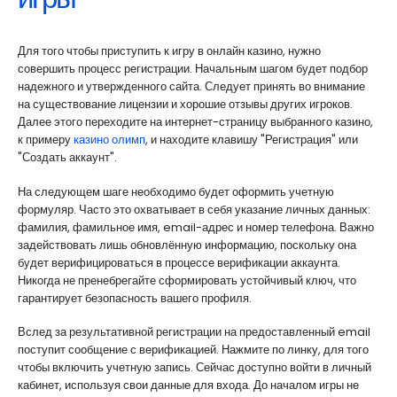
Для того чтобы приступить к игру в онлайн казино, нужно
совершить процесс регистрации. Начальным шагом будет подбор
надежного и утвержденного сайта. Следует принять во внимание
на существование лицензии и хорошие отзывы других игроков.
Далее этого переходите на интернет-страницу выбранного казино,
к примеру
казино олимп
, и находите клавишу "Регистрация" или
"Создать аккаунт".
На следующем шаге необходимо будет оформить учетную
формуляр. Часто это охватывает в себя указание личных данных:
фамилия, фамильное имя, email-адрес и номер телефона. Важно
задействовать лишь обновлённую информацию, поскольку она
будет верифицироваться в процессе верификации аккаунта.
Никогда не пренебрегайте сформировать устойчивый ключ, что
гарантирует безопасность вашего профиля.
Вслед за результативной регистрации на предоставленный email
поступит сообщение с верификацией. Нажмите по линку, для того
чтобы включить учетную запись. Сейчас доступно войти в личный
кабинет, используя свои данные для входа. До началом игры не