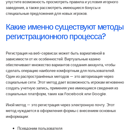
упустите возможность просмотреть правила и условия игорного
заведения, а также рассмотреть имеющиеся бонусы и
специальные предложения для новых игроков.
Какие именно существуют методы
регистрационного процесса?
Регистрация на веб-сервисах может быть вариативной в
зависимости от их особенностей. Виртуальные казино
обеспечивают множество вариантов создания аккаунта, чтобы
сделать операцию наиболее комфортным для пользователей.
Один из распространённых методов — это авторизация через
социальные сети. Этот метод дает возможность игрокам мгновенно
создать учетную запись, применяя уже имеющиеся сведения из
социальных платформ, таких как Facebook или Google.
Иной метод — это регистрация через электронную почту. Этот
метод нуждается в оформления формы с внесением основных
информации:
Псевдоним пользователя