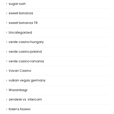
sugar rush
sweet bonanza
sweet bonanza TR
Uncategorized
verde casino hungary
verde casino poland
verde casino romania
Vovan Casino
vulkan vegas germany
Wazanbagr
zendesk vs. intercom
Комета Казино