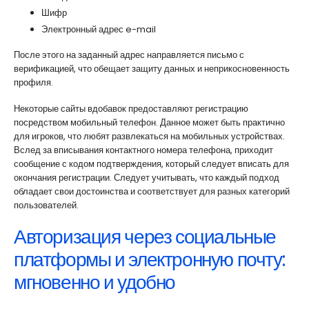
Шифр
Электронный адрес e-mail
После этого на заданный адрес направляется письмо с
верификацией, что обещает защиту данных и неприкосновенность
профиля.
Некоторые сайты вдобавок предоставляют регистрацию
посредством мобильный телефон. Данное может быть практично
для игроков, что любят развлекаться на мобильных устройствах.
Вслед за вписывания контактного номера телефона, приходит
сообщение с кодом подтверждения, который следует вписать для
окончания регистрации. Следует учитывать, что каждый подход
обладает свои достоинства и соответствует для разных категорий
пользователей.
Авторизация через социальные
платформы и электронную почту:
мгновенно и удобно