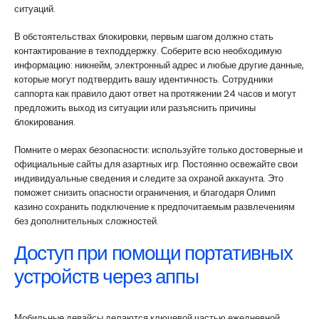
ситуаций.
В обстоятельствах блокировки, первым шагом должно стать
контактирование в техподдержку. Соберите всю необходимую
информацию: никнейм, электронный адрес и любые другие данные,
которые могут подтвердить вашу идентичность. Сотрудники
саппорта как правило дают ответ на протяжении 24 часов и могут
предложить выход из ситуации или разъяснить причины
блокирования.
Помните о мерах безопасности: используйте только достоверные и
официальные сайты для азартных игр. Постоянно освежайте свои
индивидуальные сведения и следите за охраной аккаунта. Это
поможет снизить опасности ограничения, и благодаря Олимп
казино сохранить подключение к предпочитаемым развлечениям
без дополнительных сложностей.
Доступ при помощи портативных
устройств через аппы
Мобильные девайсы делаются ключевой частью ежедневной