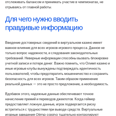
отслеживать балансом и принимать участие в чемпионатах, не
отрываясь от главной работы.
Для чего нужно вводить
правдивые информацию
Введение достоверных сведений в виртуальном казино имеет
важное влияние для всех игроков игрового процесса. Данное не
только вопрос надежности, и следования законодательных
требований. Неверные информации способны вызвать блокировке
учетной записи и потере денег. Важно помнить, что Олимп казино и
иные игровые клубы вынуждены подтверждать идентичность
пользователей, чтобы предотвратить мошенничество и сохранить
безопасность для всех игроков. Таким образом применение
реальной данных — это не просто предложение, а необходимость.
Вдобавок этого, надежные данные обеспечивают точное
начисление премий и переводов джекпотов. Когда геймер
предоставляет ложную данные, игрок подвергается риску
встретиться с трудностями при выводе средств. Виртуальные
игорные заведения Olimp casino тщательно контролируют