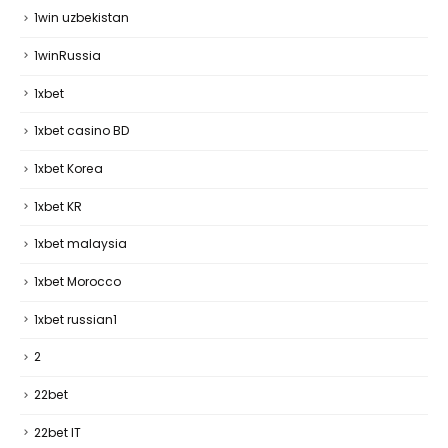
1win uzbekistan
1winRussia
1xbet
1xbet casino BD
1xbet Korea
1xbet KR
1xbet malaysia
1xbet Morocco
1xbet russian1
2
22bet
22bet IT