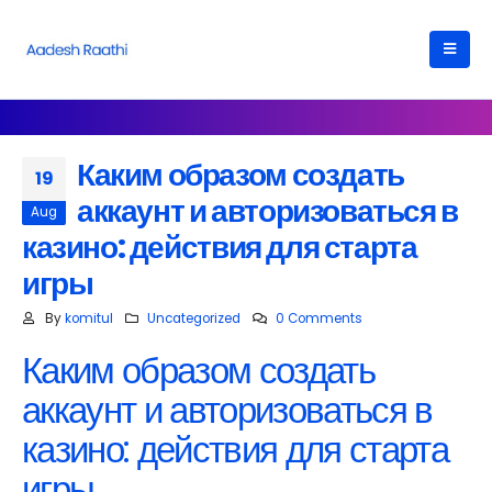
Каким образом создать
19
аккаунт и авторизоваться в
Aug
казино: действия для старта
игры
By
komitul
Uncategorized
0 Comments
Каким образом создать
аккаунт и авторизоваться в
казино: действия для старта
игры