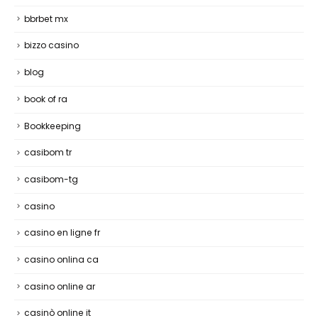
bbrbet mx
bizzo casino
blog
book of ra
Bookkeeping
casibom tr
casibom-tg
casino
casino en ligne fr
casino onlina ca
casino online ar
casinò online it