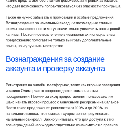
казино предлагают бесплатные демо-версии игровых автоматов,
что дает возможность попрактиковаться без опасности проигрыша.
Также не нужно забывать о промоакции и особые предложения.
Вознаграждения за начальный вклад, безвозмездные спины и
схемы приверженности могут значительно увеличить ваш игровой
капитал. Постоянное вовлечение в чемпионатах и специальных
предложениях помогает не только выиграть дополнительные
призы, но и улучшить мастерство.
Вознаграждения за создание
аккаунта и проверку аккаунта
Регистрация на онлайн-платформах, таких как игорные заведения
и казино Олимп, часто сопровождается заманчивыми
поощрениями. Премии за вход предоставляют пользователям
шанс начать игровой процесс с бонусными ресурсами на балансе.
Часто такие предложения равняются от 100% и до 200% на
начального взноса, что помогает существенно приумножить
начальный банкролл. Важно учитывать, что для доступа к этих
вознаграждений необходимо тщательно ознакомиться с правила