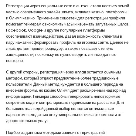
Регистрация через социальные сети и e-mail стала неотъемлемой
частью современного онлайн-опыта, включая казино-платформы
и Олимп казино. Применение соцсетей для регистрации профиля
помогает геймерам сэкономить часы и избежать запутанных шагов.
Facebook, Google и другие популярные платформы
обеспечивают взаимодействие, давая возможность клиентам в
пару нажатий сформировать профиль на игорном сайте. Данное не
лишь делает проще процедуру, а также повышает степень
защищенности, поскольку не нужно вводить личные данные
повторно.
С другой стороны, регистрация через email остается обычным
методом, который отдают предпочтение более традиционные
пользователи. Данный метод нуждается в большего периода на
внесение формы, но казино Олимп дает расширенный надзор над
информацией. Геймеры способны генерировать неповторимые
секретные коды и контролировать подписками на рассылки. Для
большинства людей данный выбор является оптимальным
вариантом вследствие его универсальности и автономности от
дополнительных услуг.
Подбор из данными методами зависит от пристрастий