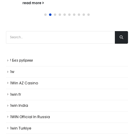
read more
CATEGORIES
! Без рубрики
1w
1Win AZ Casino
1win fr
1win India
1WIN Official In Russia
1win Turkiye