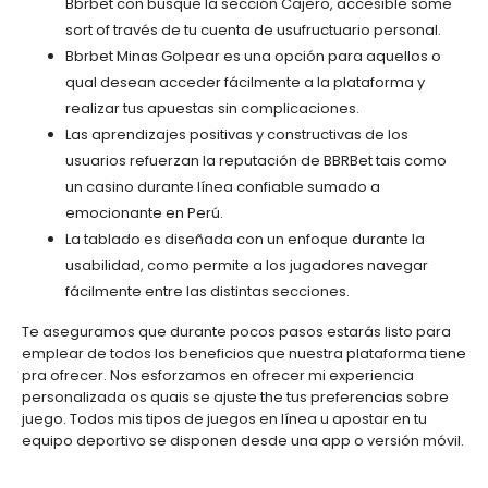
Bbrbet con busque la sección Cajero, accesible some
sort of través de tu cuenta de usufructuario personal.
Bbrbet Minas Golpear es una opción para aquellos o
qual desean acceder fácilmente a la plataforma y
realizar tus apuestas sin complicaciones.
Las aprendizajes positivas y constructivas de los
usuarios refuerzan la reputación de BBRBet tais como
un casino durante línea confiable sumado a
emocionante en Perú.
La tablado es diseñada con un enfoque durante la
usabilidad, como permite a los jugadores navegar
fácilmente entre las distintas secciones.
Te aseguramos que durante pocos pasos estarás listo para
emplear de todos los beneficios que nuestra plataforma tiene
pra ofrecer. Nos esforzamos en ofrecer mi experiencia
personalizada os quais se ajuste the tus preferencias sobre
juego. Todos mis tipos de juegos en línea u apostar en tu
equipo deportivo se disponen desde una app o versión móvil.