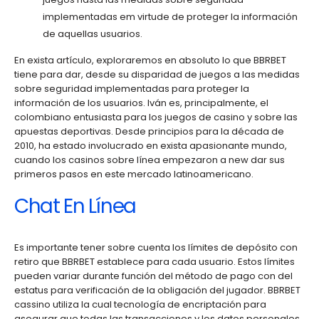
implementadas em virtude de proteger la información
de aquellas usuarios.
En exista artículo, exploraremos en absoluto lo que BBRBET
tiene para dar, desde su disparidad de juegos a las medidas
sobre seguridad implementadas para proteger la
información de los usuarios. Iván es, principalmente, el
colombiano entusiasta para los juegos de casino y sobre las
apuestas deportivas. Desde principios para la década de
2010, ha estado involucrado en exista apasionante mundo,
cuando los casinos sobre línea empezaron a new dar sus
primeros pasos en este mercado latinoamericano.
Chat En Línea
Es importante tener sobre cuenta los límites de depósito con
retiro que BBRBET establece para cada usuario. Estos límites
pueden variar durante función del método de pago con del
estatus para verificación de la obligación del jugador. BBRBET
cassino utiliza la cual tecnología de encriptación para
asegurar que todas las transacciones y los datos personales