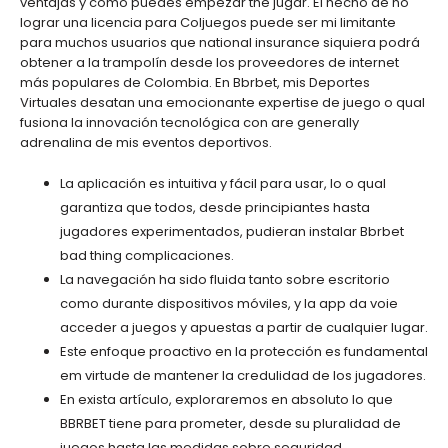
ventajas y cómo puedes empezar the jugar. El hecho de no
lograr una licencia para Coljuegos puede ser mi limitante
para muchos usuarios que national insurance siquiera podrá
obtener a la trampolín desde los proveedores de internet
más populares de Colombia. En Bbrbet, mis Deportes
Virtuales desatan una emocionante expertise de juego o qual
fusiona la innovación tecnológica con are generally
adrenalina de mis eventos deportivos.
La aplicación es intuitiva y fácil para usar, lo o qual
garantiza que todos, desde principiantes hasta
jugadores experimentados, pudieran instalar Bbrbet
bad thing complicaciones.
La navegación ha sido fluida tanto sobre escritorio
como durante dispositivos móviles, y la app da voie
acceder a juegos y apuestas a partir de cualquier lugar.
Este enfoque proactivo en la protección es fundamental
em virtude de mantener la credulidad de los jugadores.
En exista artículo, exploraremos en absoluto lo que
BBRBET tiene para prometer, desde su pluralidad de
juegos hasta las medidas sobre seguridad