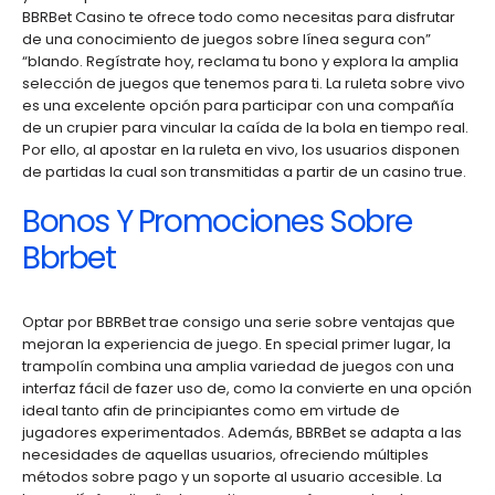
BBRBet Casino te ofrece todo como necesitas para disfrutar
de una conocimiento de juegos sobre línea segura con”
“blando. Regístrate hoy, reclama tu bono y explora la amplia
selección de juegos que tenemos para ti. La ruleta sobre vivo
es una excelente opción para participar con una compañía
de un crupier para vincular la caída de la bola en tiempo real.
Por ello, al apostar en la ruleta en vivo, los usuarios disponen
de partidas la cual son transmitidas a partir de un casino true.
Bonos Y Promociones Sobre
Bbrbet
Optar por BBRBet trae consigo una serie sobre ventajas que
mejoran la experiencia de juego. En special primer lugar, la
trampolín combina una amplia variedad de juegos con una
interfaz fácil de fazer uso de, como la convierte en una opción
ideal tanto afin de principiantes como em virtude de
jugadores experimentados. Además, BBRBet se adapta a las
necesidades de aquellas usuarios, ofreciendo múltiples
métodos sobre pago y un soporte al usuario accesible. La