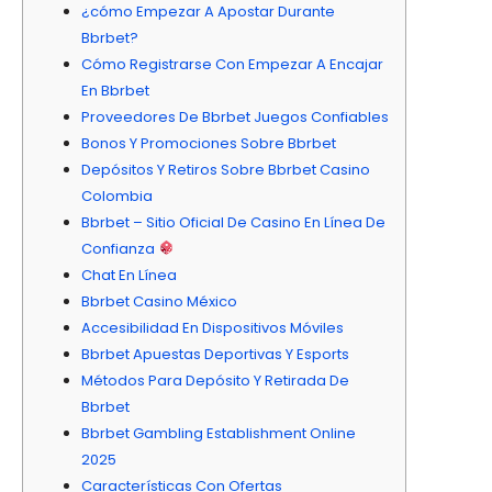
¿cómo Empezar A Apostar Durante
Bbrbet?
Cómo Registrarse Con Empezar A Encajar
En Bbrbet
Proveedores De Bbrbet Juegos Confiables
Bonos Y Promociones Sobre Bbrbet
Depósitos Y Retiros Sobre Bbrbet Casino
Colombia
Bbrbet – Sitio Oficial De Casino En Línea De
Confianza
Chat En Línea
Bbrbet Casino México
Accesibilidad En Dispositivos Móviles
Bbrbet Apuestas Deportivas Y Esports
Métodos Para Depósito Y Retirada De
Bbrbet
Bbrbet Gambling Establishment Online
2025
Características Con Ofertas