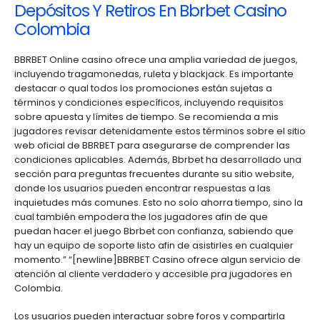
Depósitos Y Retiros En Bbrbet Casino
Colombia
BBRBET Online casino ofrece una amplia variedad de juegos,
incluyendo tragamonedas, ruleta y blackjack. Es importante
destacar o qual todos los promociones están sujetas a
términos y condiciones específicos, incluyendo requisitos
sobre apuesta y límites de tiempo. Se recomienda a mis
jugadores revisar detenidamente estos términos sobre el sitio
web oficial de BBRBET para asegurarse de comprender las
condiciones aplicables. Además, Bbrbet ha desarrollado una
sección para preguntas frecuentes durante su sitio website,
donde los usuarios pueden encontrar respuestas a las
inquietudes más comunes. Esto no solo ahorra tiempo, sino la
cual también empodera the los jugadores afin de que
puedan hacer el juego Bbrbet con confianza, sabiendo que
hay un equipo de soporte listo afin de asistirles en cualquier
momento.” “[newline]BBRBET Casino ofrece algun servicio de
atención al cliente verdadero y accesible pra jugadores en
Colombia.
Los usuarios pueden interactuar sobre foros y compartirla