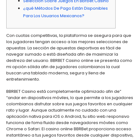
Selección Sobre Juegos En Bbrbet Casino
¿qué Métodos De Pago Están Disponibles
Para Los Usuarios Mexicanos?
Con cuotas competitivas, la plataforma se asegura para que
los jugadores tengan acceso a las mejores selecciones de
apuestas. La sección de apuestas deportivas es fácil de
navegar sumado a está diseñada afin de maximizar la
destreza del usuario. BBRBET Casino online se presenta como
mi opción sólida afin de jugadores colombianos la cual
buscan una tablado moderna, segura y llena de
entretenimiento.
BBRBET Casino está completamente optimizado afin de”
“andar en dispositivos móviles, lo que permite a los jugadores
colombianos disfrutar sobre sus juegos favoritos en cualquier
rato y lugar. Aunque actualmente no cuidado con una
aplicación nativa para iOS o Android, tu sitio web responsivo
funciona de foma fluida desde navegadores móviles como
Chrome o Safari. El casino online BBRBet proporciona acceso
instantáneo a tus juegos favoritos desde cualquier dispositivo,