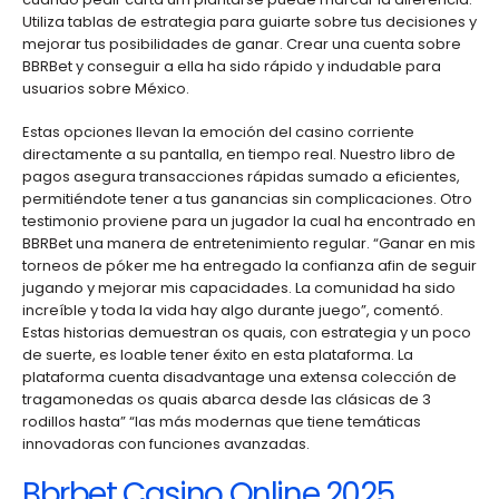
Utiliza tablas de estrategia para guiarte sobre tus decisiones y
mejorar tus posibilidades de ganar. Crear una cuenta sobre
BBRBet y conseguir a ella ha sido rápido y indudable para
usuarios sobre México.
Estas opciones llevan la emoción del casino corriente
directamente a su pantalla, en tiempo real. Nuestro libro de
pagos asegura transacciones rápidas sumado a eficientes,
permitiéndote tener a tus ganancias sin complicaciones. Otro
testimonio proviene para un jugador la cual ha encontrado en
BBRBet una manera de entretenimiento regular. “Ganar en mis
torneos de póker me ha entregado la confianza afin de seguir
jugando y mejorar mis capacidades. La comunidad ha sido
increíble y toda la vida hay algo durante juego”, comentó.
Estas historias demuestran os quais, con estrategia y un poco
de suerte, es loable tener éxito en esta plataforma. La
plataforma cuenta disadvantage una extensa colección de
tragamonedas os quais abarca desde las clásicas de 3
rodillos hasta” “las más modernas que tiene temáticas
innovadoras con funciones avanzadas.
Bbrbet Casino Online 2025