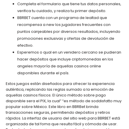
Completa el formulario que tiene tus datos personales,
verifica tu cuidado, y realiza tu primer depósito.
BBRBET cuenta con un programa de lealtad que
recompensa a new los jugadores frecuentes con
puntos canjeables por diversos resultados, incluyendo
promociones exclusivas y ofertas de devolución de
efectivo.
Esperemos o qual en un venidero cercano se pudieran
hacer depósitos que incluye criptomonedas en los
angeles mayoría de aquellas casinos online
disponibles durante el país.
Estos juegos están diseñados para ofrecer la experiencia
auténtica, replicando las reglas sumado a la emoción de
aquellas casinos físicos. El único método sobre pago
disponible sera el PIX, la cual” “es método de soddisfatto muy
popular sobre México. Este libro en BBRBet brinda
transacciones seguras, permitiendo depósitos y retiros
rápidos. La interfaz de usuario del sitio web para BBRBET está
organizada de tal foma que resulta fácil y cómoda de usar.