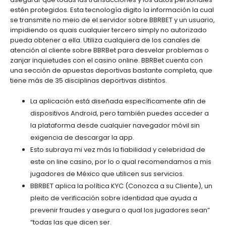
estén protegidos. Esta tecnología digito la información la cual
se transmite no meio de el servidor sobre BBRBET y un usuario,
impidiendo os quais cualquier tercero simply no autorizado
pueda obtener a ella. Utiliza cualquiera de los canales de
atención al cliente sobre BBRBet para desvelar problemas o
zanjar inquietudes con el casino online. BBRBet cuenta con
una sección de apuestas deportivas bastante completa, que
tiene más de 35 disciplinas deportivas distintos.
La aplicación está diseñada específicamente afin de
dispositivos Android, pero también puedes acceder a
la plataforma desde cualquier navegador móvil sin
exigencia de descargar la app.
Esto subraya mi vez más la fiabilidad y celebridad de
este on line casino, por lo o qual recomendamos a mis
jugadores de México que utilicen sus servicios.
BBRBET aplica la política KYC (Conozca a su Cliente), un
pleito de verificación sobre identidad que ayuda a
prevenir fraudes y asegura o qual los jugadores sean”
“todas las que dicen ser.