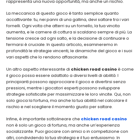
rappresenta una nuova opportunità, ma anche un rischio.
La meccanica di questo gioco è tanto semplice quanto
accattivante: tu, nei panni di una gallina, devi saltare tra i vari
fornelli. Ogni volta che atterri su un fornello, la tua vincita
aumenta, e le camere di cottura si scaldano sempre di più. La
tensione cresce ad ogni salto, e la decisione di continuare o
fermarsi è cruciale. In questo articolo, esamineremo in
profondità le strategie vincenti, le dinamiche del gioco e i suoi
vari aspetti che lo rendono affascinante.
Un altro aspetto interessante di
chicken road casino
è come
il gioco possa essere adattato a diversi livelli di abilità. I
principianti possono approcciare il gioco e divertirsi senza
pressioni, mentre i giocatori esperti possono sviluppare
strategie sofisticate per massimizzare le loro vincite. Qui, non
solo gioca la fortuna, ma anche la tua abilità nel calcolare il
rischio e nel scegliere il momento giusto per saltare.
Infine, è importante sottolineare che
chicken road casino
non è solo un gioco di fortuna, ma anche un’esperienza
socializzante. Puoi giocare con amici o in competizione con
altri, condividendo la tua strategia e il tuo entusiasmo. In