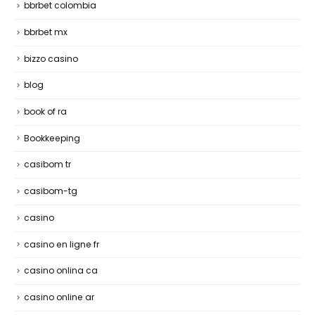
bbrbet colombia
bbrbet mx
bizzo casino
blog
book of ra
Bookkeeping
casibom tr
casibom-tg
casino
casino en ligne fr
casino onlina ca
casino online ar