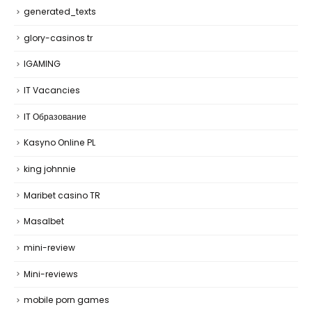
generated_texts
glory-casinos tr
IGAMING
IT Vacancies
IT Образование
Kasyno Online PL
king johnnie
Maribet casino TR
Masalbet
mini-review
Mini-reviews
mobile porn games