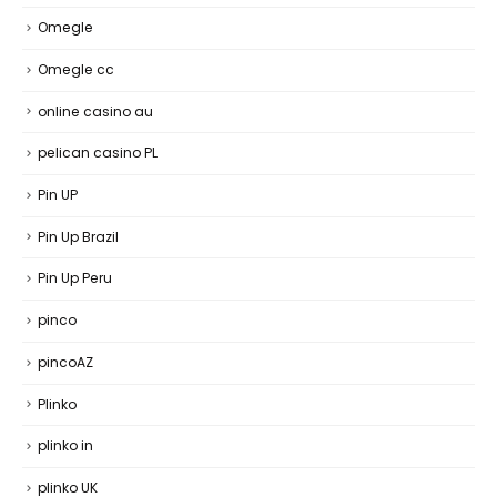
Omegle
Omegle cc
online casino au
pelican casino PL
Pin UP
Pin Up Brazil
Pin Up Peru
pinco
pincoAZ
Plinko
plinko in
plinko UK