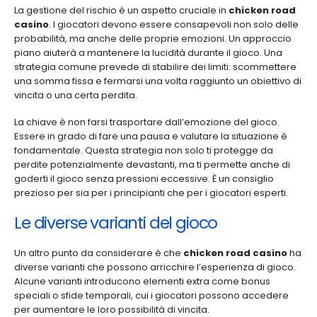
La gestione del rischio è un aspetto cruciale in
chicken road
casino
. I giocatori devono essere consapevoli non solo delle
probabilità, ma anche delle proprie emozioni. Un approccio
piano aiuterà a mantenere la lucidità durante il gioco. Una
strategia comune prevede di stabilire dei limiti: scommettere
una somma fissa e fermarsi una volta raggiunto un obiettivo di
vincita o una certa perdita.
La chiave è non farsi trasportare dall’emozione del gioco.
Essere in grado di fare una pausa e valutare la situazione è
fondamentale. Questa strategia non solo ti protegge da
perdite potenzialmente devastanti, ma ti permette anche di
goderti il gioco senza pressioni eccessive. È un consiglio
prezioso per sia per i principianti che per i giocatori esperti.
Le diverse varianti del gioco
Un altro punto da considerare è che
chicken road casino
ha
diverse varianti che possono arricchire l’esperienza di gioco.
Alcune varianti introducono elementi extra come bonus
speciali o sfide temporali, cui i giocatori possono accedere
per aumentare le loro possibilità di vincita.