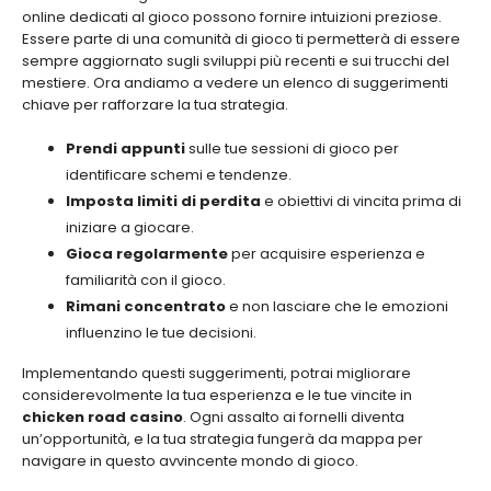
online dedicati al gioco possono fornire intuizioni preziose.
Essere parte di una comunità di gioco ti permetterà di essere
sempre aggiornato sugli sviluppi più recenti e sui trucchi del
mestiere. Ora andiamo a vedere un elenco di suggerimenti
chiave per rafforzare la tua strategia.
Prendi appunti
sulle tue sessioni di gioco per
identificare schemi e tendenze.
Imposta limiti di perdita
e obiettivi di vincita prima di
iniziare a giocare.
Gioca regolarmente
per acquisire esperienza e
familiarità con il gioco.
Rimani concentrato
e non lasciare che le emozioni
influenzino le tue decisioni.
Implementando questi suggerimenti, potrai migliorare
considerevolmente la tua esperienza e le tue vincite in
chicken road casino
. Ogni assalto ai fornelli diventa
un’opportunità, e la tua strategia fungerà da mappa per
navigare in questo avvincente mondo di gioco.