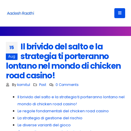
Il brivido del salto e la
15
strategia ti porteranno
Aug
lontano nel mondo di chicken
road casino!
By
komitul
Post
0 Comments
Il brivido del salto e la strategia ti porteranno lontano nel
mondo di chicken road casino!
Le regole fondamentali del chicken road casino
La strategia di gestione del rischio
Le diverse varianti del gioco