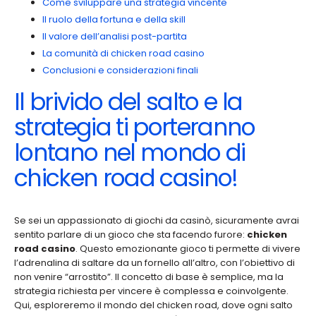
Come sviluppare una strategia vincente
Il ruolo della fortuna e della skill
Il valore dell’analisi post-partita
La comunità di chicken road casino
Conclusioni e considerazioni finali
Il brivido del salto e la
strategia ti porteranno
lontano nel mondo di
chicken road casino!
Se sei un appassionato di giochi da casinò, sicuramente avrai
sentito parlare di un gioco che sta facendo furore:
chicken
road casino
. Questo emozionante gioco ti permette di vivere
l’adrenalina di saltare da un fornello all’altro, con l’obiettivo di
non venire “arrostito”. Il concetto di base è semplice, ma la
strategia richiesta per vincere è complessa e coinvolgente.
Qui, esploreremo il mondo del chicken road, dove ogni salto