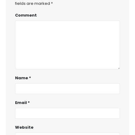
fields are marked
*
Comment
Name
*
Email
*
Website