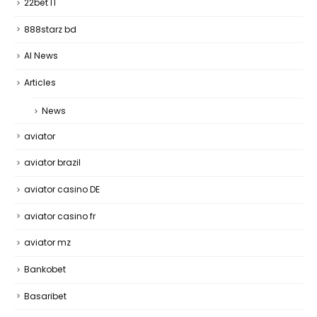
22bet IT
888starz bd
AI News
Articles
News
aviator
aviator brazil
aviator casino DE
aviator casino fr
aviator mz
Bankobet
Basaribet