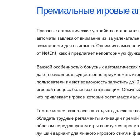
Премиальные игровые ап
Призовые автоматические устройства становятся
автоматы завлекают внимание из-за увлекатель
возможности для выигрыша. Одним из самых поп
от NetEnt, какой предлагает неповторимую фун
Важной особенностью бонусных автоматических 
дают возможность существенно приумножить итог
пользователи имеют возможность запустить до 1
игровой процесс более захватывающим. Обычный
что привлекает игроков, которые хотят максималь
Тем не менее важно осознавать, что далеко не в
обладать трудные регламенты активации премий и
образом перед запуском игры советуется просмо
лучший вариант для личного игрового стиля и ф