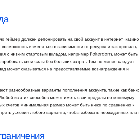
да
ю геймер должен депонировать на свой аккаунт в интернет-казино
 возможность изменяться в зависимости от ресурса и как правило,
едения с низким стартовым вкладом, например Pokerdom, может быть
опробовать свои силы без больших затрат. Тем не менее следует
лад может сказываться на предоставляемые вознаграждения и
ют разнообразные варианты пополнения аккаунта, такие как банк
Любой из этих способов может иметь свои пределы по минимуму
ных счетов минимальная размер может быть ниже по сравнению к
треть условия любого варианта, чтобы избежать неожиданных пла
ограничения