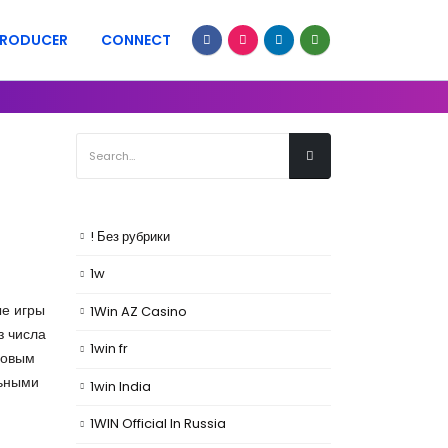
RODUCER
CONNECT
CATEGORIES
! Без рубрики
1w
ые игры
1Win AZ Casino
з числа
1win fr
новым
льными
1win India
1WIN Official In Russia