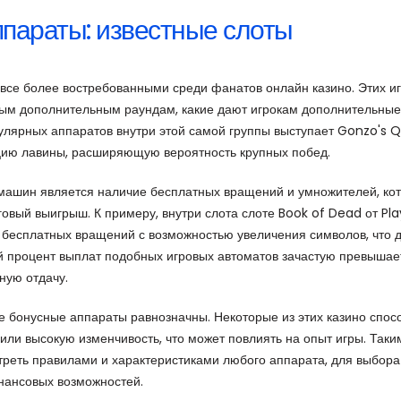
параты: известные слоты
 все более востребованными среди фанатов онлайн казино. Этих и
ным дополнительным раундам, какие дают игрокам дополнительные
улярных аппаратов внутри этой самой группы выступает Gonzo's 
кцию лавины, расширяющую вероятность крупных побед.
машин является наличие бесплатных вращений и умножителей, ко
овый выигрыш. К примеру, внутри слота слоте Book of Dead от Pl
0 бесплатных вращений с возможностью увеличения символов, что 
 процент выплат подобных игровых автоматов зачастую превышае
ную отдачу.
се бонусные аппараты равнозначны. Некоторые из этих казино спо
ли высокую изменчивость, что может повлиять на опыт игры. Таки
треть правилами и характеристиками любого аппарата, для выбора
инансовых возможностей.