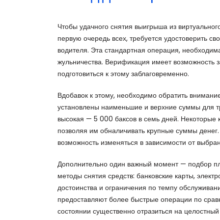
Чтобы удачного снятия выигрыша из виртуальног
первую очередь всех, требуется удостоверить св
водителя. Эта стандартная операция, необходи
жульничества. Верификация имеет возможность з
подготовиться к этому заблаговременно.
Вдобавок к этому, необходимо обратить внимани
установлены наименьшие и верхние суммы для тра
высокая — 5 000 баксов в семь дней. Некоторые 
позволяя им обналичивать крупные суммы денег.
возможность изменяться в зависимости от выбра
Дополнительно один важный момент — подбор пл
методы снятия средств: банковские карты, элект
достоинства и ограничения по темпу обслуживан
предоставляют более быстрые операции по сра
состоянии существенно отразиться на целостный 