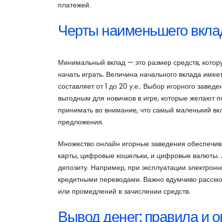
платежей.
Черты наименьшего вкла
Минимальный вклад — это размер средств, котору
начать играть. Величина начального вклада имеет
составляет от 1 до 20 у.е.. Выбор игорного зав
выгодным для новичков в игре, которые желают п
принимать во внимание, что самый маленький вк
предложения.
Множество онлайн игорные заведения обеспечива
карты, цифровые кошельки, и цифровые валюты. 
депозиту. Например, при эксплуатации электрон
кредитными переводами. Важно вдумчиво рассмо
или промедлений в зачислении средств.
Вывод денег: правила и 