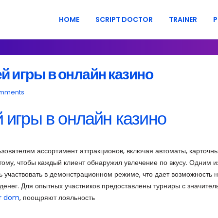
HOME
SCRIPT DOCTOR
TRAINER
P
й игры в онлайн казино
mments
 игры в онлайн казино
зователям ассортимент аттракционов, включая автоматы, карточн
ому, чтобы каждый клиент обнаружил увлечение по вкусу. Одним и
 участвовать в демонстрационном режиме, что дает возможность 
 денег. Для опытных участников предоставлены турниры с значите
r dom
, поощряют лояльность