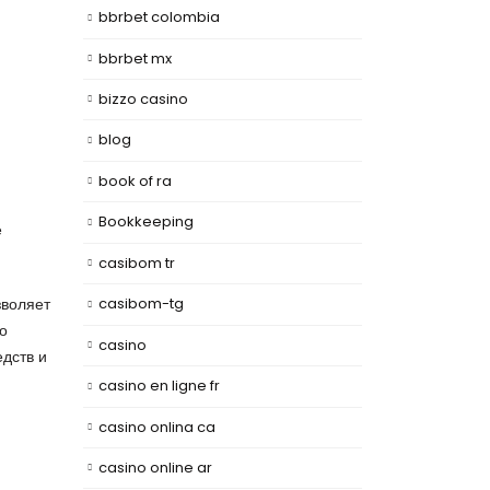
bbrbet colombia
bbrbet mx
bizzo casino
blog
book of ra
Bookkeeping
е
casibom tr
зволяет
casibom-tg
о
casino
едств и
casino en ligne fr
casino onlina ca
casino online ar