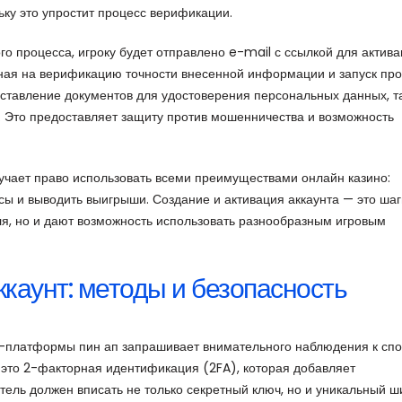
ьку это упростит процесс верификации.
о процесса, игроку будет отправлено e-mail с ссылкой для актив
ная на верификацию точности внесенной информации и запуск пр
оставление документов для удостоверения персональных данных, т
а. Это предоставляет защиту против мошенничества и возможность
учает право использовать всеми преимуществами онлайн казино:
сы и выводить выигрыши. Создание и активация аккаунта — это шаг
я, но и дают возможность использовать разнообразным игровым
каунт: методы и безопасность
г-платформы пин ап запрашивает внимательного наблюдения к сп
это 2-факторная идентификация (2FA), которая добавляет
тель должен вписать не только секретный ключ, но и уникальный ш