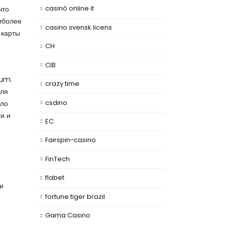
casinò online it
что
иболее
casino svensk licens
 карты
CH
CIB
eum.
crazy time
для
csdino
ило
и и
EC
Fairspin-casino
FinTech
flabet
и
fortune tiger brazil
Gama Casino