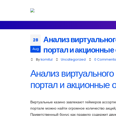
Анализ виртуальног
28
портал и акционные
Aug
By
komitul
Uncategorized
0 Comments
Анализ виртуального 
портал и акционные 
Виртуальные казино завлекают геймеров ассор
портале можно найти огромное количество акций
Приветственный бонус как правило содержит дву