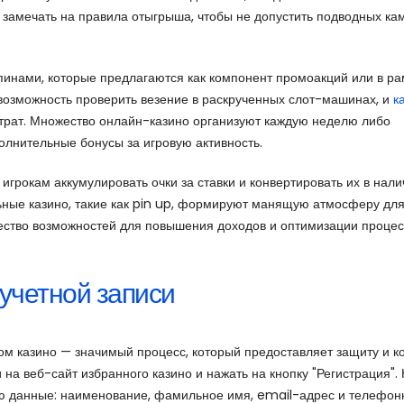
 замечать на правила отыгрыша, чтобы не допустить подводных ка
пинами, которые предлагаются как компонент промоакций или в ра
возможность проверить везение в раскрученных слот-машинах, и
к
трат. Множество онлайн-казино организуют каждую неделю либо
олнительные бонусы за игровую активность.
игрокам аккумулировать очки за ставки и конвертировать их в нал
ьные казино, такие как pin up, формируют манящую атмосферу дл
ество возможностей для повышения доходов и оптимизации проце
учетной записи
ом казино — значимый процесс, который предоставляет защиту и 
на веб-сайт избранного казино и нажать на кнопку "Регистрация". 
ую данные: наименование, фамильное имя, email-адрес и телефо