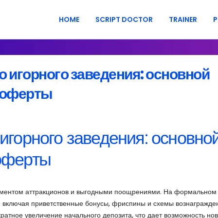
HOME
SCRIPT DOCTOR
TRAINER
P
о игорного заведения: основной
 оферты
игорного заведения: основно
оферты
тиментом аттракционов и выгодными поощрениями. На формальном
, включая приветственные бонусы, фриспины и схемы вознагражде
кратное увеличение начального депозита, что дает возможность но